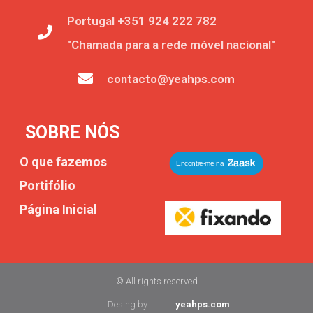
Portugal +351 924 222 782
"Chamada para a rede móvel nacional"
contacto@yeahps.com
SOBRE NÓS
O que fazemos
Portifólio
Página Inicial
© All rights reserved
Desing by:
yeahps.com