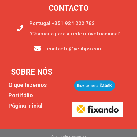
CONTACTO
Portugal +351 924 222 782
"Chamada para a rede móvel nacional"
contacto@yeahps.com
SOBRE NÓS
O que fazemos
Portifólio
Página Inicial