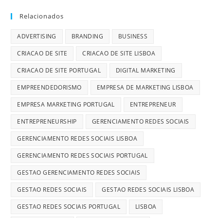
Relacionados
ADVERTISING
BRANDING
BUSINESS
CRIACAO DE SITE
CRIACAO DE SITE LISBOA
CRIACAO DE SITE PORTUGAL
DIGITAL MARKETING
EMPREENDEDORISMO
EMPRESA DE MARKETING LISBOA
EMPRESA MARKETING PORTUGAL
ENTREPRENEUR
ENTREPRENEURSHIP
GERENCIAMENTO REDES SOCIAIS
GERENCIAMENTO REDES SOCIAIS LISBOA
GERENCIAMENTO REDES SOCIAIS PORTUGAL
GESTAO GERENCIAMENTO REDES SOCIAIS
GESTAO REDES SOCIAIS
GESTAO REDES SOCIAIS LISBOA
GESTAO REDES SOCIAIS PORTUGAL
LISBOA