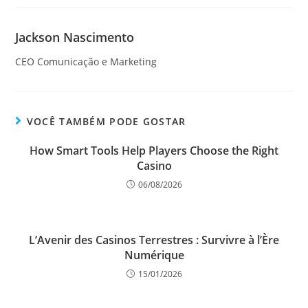
Jackson Nascimento
CEO Comunicação e Marketing
VOCÊ TAMBÉM PODE GOSTAR
How Smart Tools Help Players Choose the Right
Casino
06/08/2026
L’Avenir des Casinos Terrestres : Survivre à l’Ère
Numérique
15/01/2026