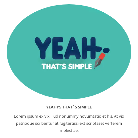
YEAHPS THAT´S SIMPLE
Lorem ipsum ex vix illud nonummy novumtatio et his. At vix
patrioque scribentur at fugitertissi ext scriptaset verterem
molestiae.