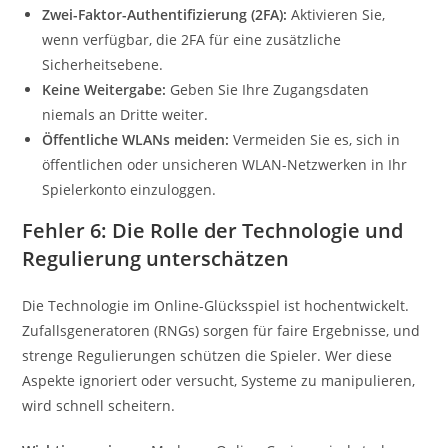
Zwei-Faktor-Authentifizierung (2FA):
Aktivieren Sie,
wenn verfügbar, die 2FA für eine zusätzliche
Sicherheitsebene.
Keine Weitergabe:
Geben Sie Ihre Zugangsdaten
niemals an Dritte weiter.
Öffentliche WLANs meiden:
Vermeiden Sie es, sich in
öffentlichen oder unsicheren WLAN-Netzwerken in Ihr
Spielerkonto einzuloggen.
Fehler 6: Die Rolle der Technologie und
Regulierung unterschätzen
Die Technologie im Online-Glücksspiel ist hochentwickelt.
Zufallsgeneratoren (RNGs) sorgen für faire Ergebnisse, und
strenge Regulierungen schützen die Spieler. Wer diese
Aspekte ignoriert oder versucht, Systeme zu manipulieren,
wird schnell scheitern.