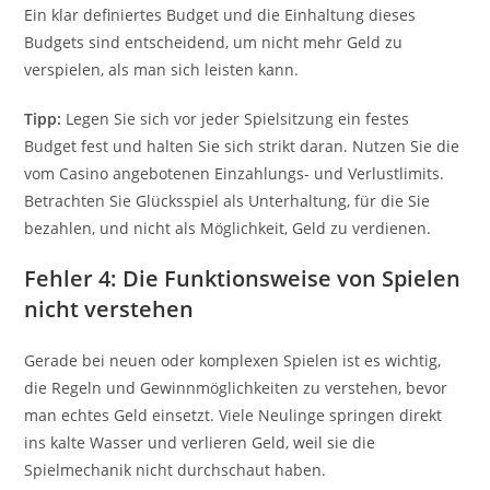
Ein klar definiertes Budget und die Einhaltung dieses
Budgets sind entscheidend, um nicht mehr Geld zu
verspielen, als man sich leisten kann.
Tipp:
Legen Sie sich vor jeder Spielsitzung ein festes
Budget fest und halten Sie sich strikt daran. Nutzen Sie die
vom Casino angebotenen Einzahlungs- und Verlustlimits.
Betrachten Sie Glücksspiel als Unterhaltung, für die Sie
bezahlen, und nicht als Möglichkeit, Geld zu verdienen.
Fehler 4: Die Funktionsweise von Spielen
nicht verstehen
Gerade bei neuen oder komplexen Spielen ist es wichtig,
die Regeln und Gewinnmöglichkeiten zu verstehen, bevor
man echtes Geld einsetzt. Viele Neulinge springen direkt
ins kalte Wasser und verlieren Geld, weil sie die
Spielmechanik nicht durchschaut haben.