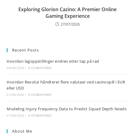
Exploring Glorion Cazino: A Premier Online
Gaming Experience
27/07/2026
Recent Posts
Hvordan lagoppstillinger endres etter tap på rad
08/08/2026
/
0 COMENTÁRIO
Hvordan Revolut håndterer flere valutaer ved casinospill i EUR
eller USD
07/08/2026
/
0 COMENTÁRIO
Modeling Injury Frequency Data to Predict Squad Depth Needs
07/08/2026
/
0 COMENTÁRIO
About Me