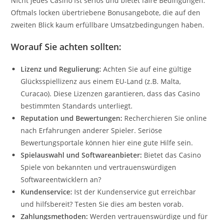
Nicht jedes Casino ist seriös und bietet faire Bedingungen.
Oftmals locken übertriebene Bonusangebote, die auf den
zweiten Blick kaum erfüllbare Umsatzbedingungen haben.
Worauf Sie achten sollten:
Lizenz und Regulierung:
Achten Sie auf eine gültige
Glücksspiellizenz aus einem EU-Land (z.B. Malta,
Curacao). Diese Lizenzen garantieren, dass das Casino
bestimmten Standards unterliegt.
Reputation und Bewertungen:
Recherchieren Sie online
nach Erfahrungen anderer Spieler. Seriöse
Bewertungsportale können hier eine gute Hilfe sein.
Spielauswahl und Softwareanbieter:
Bietet das Casino
Spiele von bekannten und vertrauenswürdigen
Softwareentwicklern an?
Kundenservice:
Ist der Kundenservice gut erreichbar
und hilfsbereit? Testen Sie dies am besten vorab.
Zahlungsmethoden:
Werden vertrauenswürdige und für