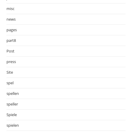
misc
news
pages
part8
Post
press
Site
spel
spellen
speller
Spiele
spielen