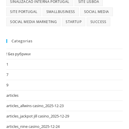
SINALIZACAO INTERNA PORTUGAL
SITE LISBOA
SITE PORTUGAL
SMALLBUSINESS
SOCIAL MEDIA
SOCIAL MEDIA MARKETING
STARTUP
SUCCESS
Categorias
! Без рубрики
1
7
9
articles
articles_allwins casino_2025-12-23
articles_jackpot jill casino_2025-12-29
articles_nine casino_2025-12-24