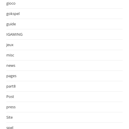
gioco
gokspel
guide
IGAMING
jeux
misc
news
pages
part8
Post
press
Site
spel