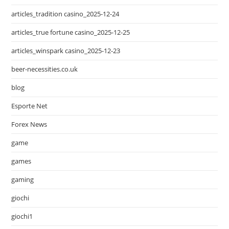
articles_tradition casino_2025-12-24
articles_true fortune casino_2025-12-25
articles_winspark casino_2025-12-23
beer-necessities.co.uk
blog
Esporte Net
Forex News
game
games
gaming
giochi
giochi1