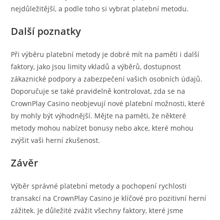
nejdůležitější, a podle toho si vybrat platební metodu.
Další poznatky
Při výběru platební metody je dobré mít na paměti i další
faktory, jako jsou limity vkladů a výběrů, dostupnost
zákaznické podpory a zabezpečení vašich osobních údajů.
Doporučuje se také pravidelně kontrolovat, zda se na
CrownPlay Casino neobjevují nové platební možnosti, které
by mohly být výhodnější. Mějte na paměti, že některé
metody mohou nabízet bonusy nebo akce, které mohou
zvýšit vaši herní zkušenost.
Závěr
Výběr správné platební metody a pochopení rychlosti
transakcí na CrownPlay Casino je klíčové pro pozitivní herní
zážitek. Je důležité zvážit všechny faktory, které jsme