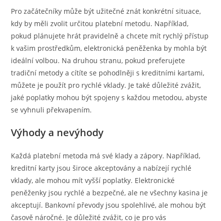
Pro začátečníky může být užitečné znát konkrétní situace,
kdy by měli zvolit určitou platební metodu. Například,
pokud plánujete hrát pravidelně a chcete mít rychlý přístup
k vašim prostředkům, elektronická peněženka by mohla být
ideální volbou. Na druhou stranu, pokud preferujete
tradiční metody a cítíte se pohodlněji s kreditními kartami,
můžete je použít pro rychlé vklady. Je také důležité zvážit,
jaké poplatky mohou být spojeny s každou metodou, abyste
se vyhnuli překvapením.
Výhody a nevýhody
Každá platební metoda má své klady a zápory. Například,
kreditní karty jsou široce akceptovány a nabízejí rychlé
vklady, ale mohou mít vyšší poplatky. Elektronické
peněženky jsou rychlé a bezpečné, ale ne všechny kasina je
akceptují. Bankovní převody jsou spolehlivé, ale mohou být
časově náročné. Je důležité zvážit, co je pro vás