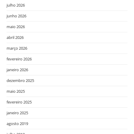
julho 2026
junho 2026
maio 2026
abril 2026
março 2026
fevereiro 2026
janeiro 2026
dezembro 2025
maio 2025
fevereiro 2025
janeiro 2025
agosto 2019