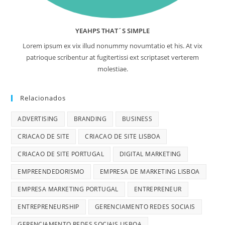
YEAHPS THAT´S SIMPLE
Lorem ipsum ex vix illud nonummy novumtatio et his. At vix
patrioque scribentur at fugitertissi ext scriptaset verterem
molestiae.
Relacionados
ADVERTISING
BRANDING
BUSINESS
CRIACAO DE SITE
CRIACAO DE SITE LISBOA
CRIACAO DE SITE PORTUGAL
DIGITAL MARKETING
EMPREENDEDORISMO
EMPRESA DE MARKETING LISBOA
EMPRESA MARKETING PORTUGAL
ENTREPRENEUR
ENTREPRENEURSHIP
GERENCIAMENTO REDES SOCIAIS
GERENCIAMENTO REDES SOCIAIS LISBOA