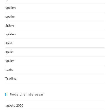
spellen
speller
Spiele
spielen
spile
spille
spiller
texts
Trading
Pode Lhe Interessar
agosto 2026