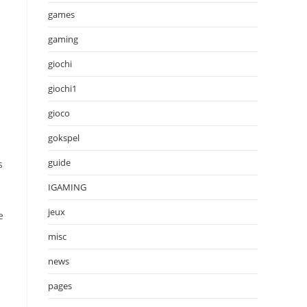
games
gaming
giochi
giochi1
gioco
gokspel
guide
s
IGAMING
jeux
e
misc
news
pages
n