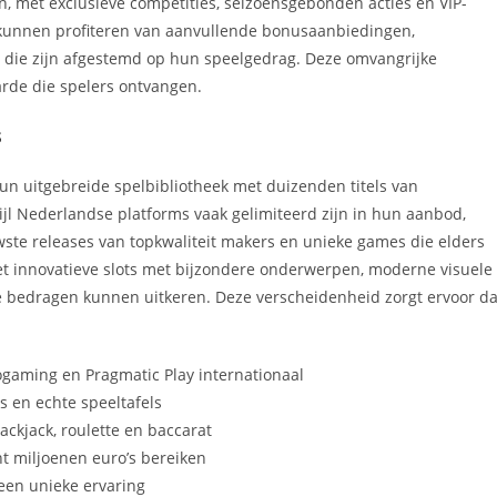
n, met exclusieve competities, seizoensgebonden acties en VIP-
 kunnen profiteren van aanvullende bonusaanbiedingen,
die zijn afgestemd op hun speelgedrag. Deze omvangrijke
arde die spelers ontvangen.
s
un uitgebreide spelbibliotheek met duizenden titels van
jl Nederlandse platforms vaak gelimiteerd zijn in hun aanbod,
wste releases van topkwaliteit makers en unieke games die elders
et innovatieve slots met bijzondere onderwerpen, moderne visuele
ke bedragen kunnen uitkeren. Deze verscheidenheid zorgt ervoor da
rogaming en Pragmatic Play internationaal
s en echte speeltafels
lackjack, roulette en baccarat
nt miljoenen euro’s bereiken
een unieke ervaring