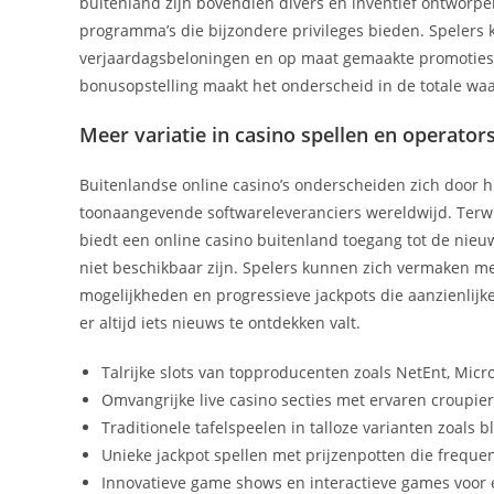
buitenland zijn bovendien divers en inventief ontworpe
programma’s die bijzondere privileges bieden. Spelers
verjaardagsbeloningen en op maat gemaakte promoties 
bonusopstelling maakt het onderscheid in de totale wa
Meer variatie in casino spellen en operator
Buitenlandse online casino’s onderscheiden zich door h
toonaangevende softwareleveranciers wereldwijd. Terwi
biedt een online casino buitenland toegang tot de nieu
niet beschikbaar zijn. Spelers kunnen zich vermaken m
mogelijkheden en progressieve jackpots die aanzienlij
er altijd iets nieuws te ontdekken valt.
Talrijke slots van topproducenten zoals NetEnt, Mic
Omvangrijke live casino secties met ervaren croupier
Traditionele tafelspeelen in talloze varianten zoals b
Unieke jackpot spellen met prijzenpotten die freque
Innovatieve game shows en interactieve games voor 