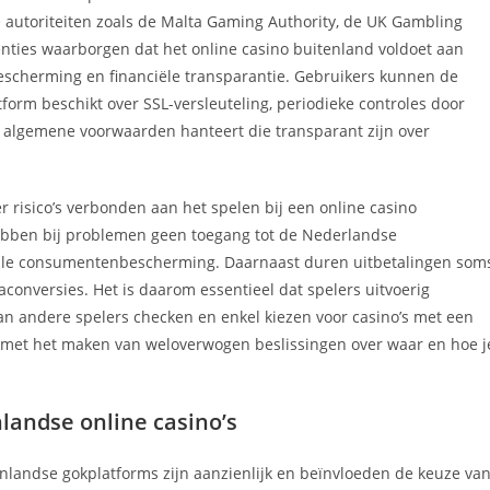
autoriteiten zoals de Malta Gaming Authority, de UK Gambling
nties waarborgen dat het online casino buitenland voldoet aan
bescherming en financiële transparantie. Gebruikers kunnen de
tform beschikt over SSL-versleuteling, periodieke controles door
e algemene voorwaarden hanteert die transparant zijn over
 risico’s verbonden aan het spelen bij een online casino
ebben bij problemen geen toegang tot de Nederlandse
kale consumentenbescherming. Daarnaast duren uitbetalingen som
conversies. Het is daarom essentieel dat spelers uitvoerig
an andere spelers checken en enkel kiezen voor casino’s met een
 met het maken van weloverwogen beslissingen over waar en hoe j
landse online casino’s
nlandse gokplatforms zijn aanzienlijk en beïnvloeden de keuze va