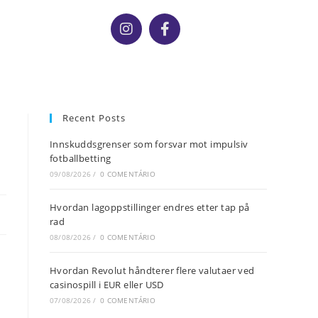
Recent Posts
Innskuddsgrenser som forsvar mot impulsiv
fotballbetting
09/08/2026
/
0 COMENTÁRIO
Hvordan lagoppstillinger endres etter tap på
rad
08/08/2026
/
0 COMENTÁRIO
Hvordan Revolut håndterer flere valutaer ved
casinospill i EUR eller USD
07/08/2026
/
0 COMENTÁRIO