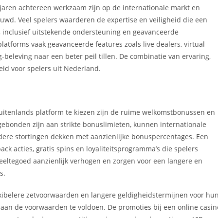
l jaren achtereen werkzaam zijn op de internationale markt en
wd. Veel spelers waarderen de expertise en veiligheid die een
, inclusief uitstekende ondersteuning en geavanceerde
atforms vaak geavanceerde features zoals live dealers, virtual
-beleving naar een beter peil tillen. De combinatie van ervaring,
eid voor spelers uit Nederland.
itenlands platform te kiezen zijn de ruime welkomstbonussen en
ebonden zijn aan strikte bonuslimieten, kunnen internationale
ere stortingen dekken met aanzienlijke bonuspercentages. Een
ck acties, gratis spins en loyaliteitsprogramma’s die spelers
eltegoed aanzienlijk verhogen en zorgen voor een langere en
s.
xibelere zetvoorwaarden en langere geldigheidstermijnen voor hu
om aan de voorwaarden te voldoen. De promoties bij een online casin