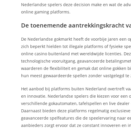
Nederlandse spelers deze decision make en wat de adva
online gaming platforms.
De toenemende aantrekkingskracht van
De Nederlandse gokmarkt heeft de voorbije jaren een o
zich beperkt hielden tot illegale platforms of fysieke 
online casino buitenland met wereldwijde licenties. De
technologische vooruitgang, geavanceerde betalingsmet
waarderen de flexibiliteit en gemak dat online gokken 
hun meest gewaardeerde spellen zonder vastgelegd te zi
Het aanbod bij platforms buiten Nederland overtreft va
en innovatie. Nederlandse spelers die kiezen voor een 
verschillende gokautomaten, tafelspellen en live deale
Daarnaast bieden deze platforms regelmatig exclusieve 
geavanceerde spelfeatures die de speelervaring naar ee
aanbieders zorgt ervoor dat ze constant innoveren en in