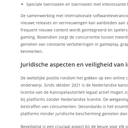
Speciale toernooien en toernooien met interessante
De samenwerking met internationale softwareleverancie
nieuwe releases en vernieuwingen kan aanbieden aan zi
frequent nieuwe content wordt geïntegreerd en spelers
gaming. Bovendien zorgt de concurrentie tussen meerder
genieten van constante verbeteringen in gameplay, grap
kenmerken.
Juridische aspecten en veiligheid van
De wettelijke positie rondom het gokken op een online c
onderwerp. Sinds oktober 2021 is de Nederlandse kanss
licentie van de Kansspelautoriteit legaal actief mogen z
bij platforms zonder Nederlandse licentie. De wetgeving 
bestraffen van consumenten. Desondanks is het essentiee
platforms minder juridische bescherming genieten dan
Beveiliging is een cruciaal aspect bij de keuze voor el