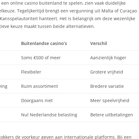
een online casino buitenland te spelen, zien vaak duidelijke
keuze. Tegelijkertijd brengt een vergunning uit Malta of Curaçao
ansspelautoriteit hanteert. Het is belangrijk om deze wezenlijke
tieve keuze maakt tussen beide alternatieven.
Buitenlandse casino’s
Verschil
Soms €500 of meer
Aanzienlijk hoger
Flexibeler
Grotere vrijheid
ving
Ruim assortiment
Bredere variatie
Doorgaans niet
Meer speelvrijheid
Nul Nederlandse belasting
Betere uitbetalingen
okkers de voorkeur geven aan internationale platforms. Bij een