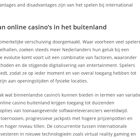
ntages and disadvantages zijn van het spelen bij international
 online casino’s in het buitenland
pmerkelijke verschuiving doorgemaakt. Waar voorheen veel speler
speelhallen, zoeken steeds meer Nederlanders hun geluk bij een
ze evolutie komt voort uit een combinatie van factoren, waaronder
hoden en de stijgende digitalisering van entertainment. Spelers
biedt, zodat ze op ieder moment en van overal toegang hebben tot
jn aan openingstijden of fysieke locaties.
ak wat binnenlandse casino’s kunnen bieden in termen van variati
online casino buitenland krijgen toegang tot duizenden
r opties van toonaangevende softwareleveranciers wereldwijd.
toernooien, progressieve jackpots met hogere prijzenpotten en
n hoger niveau tillen. De concurrentie tussen internationale
vesteren in nieuwe technologieën zoals virtual reality gaming en