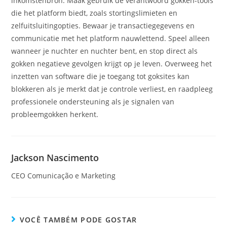
inkomstenbron. Maak gebruik de verantwoord gokken-tools
die het platform biedt, zoals stortingslimieten en
zelfuitsluiting­opties. Bewaar je transactiegegevens en
communicatie met het platform nauwlettend. Speel alleen
wanneer je nuchter en nuchter bent, en stop direct als
gokken negatieve gevolgen krijgt op je leven. Overweeg het
inzetten van software die je toegang tot goksites kan
blokkeren als je merkt dat je controle verliest, en raadpleeg
professionele ondersteuning als je signalen van
probleemgokken herkent.
Jackson Nascimento
CEO Comunicação e Marketing
VOCÊ TAMBÉM PODE GOSTAR