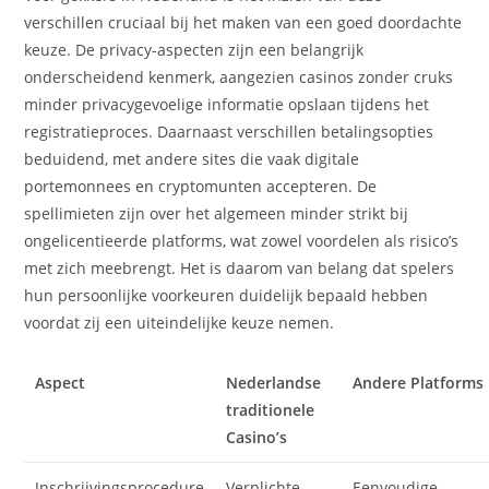
verschillen cruciaal bij het maken van een goed doordachte
keuze. De privacy-aspecten zijn een belangrijk
onderscheidend kenmerk, aangezien casinos zonder cruks
minder privacygevoelige informatie opslaan tijdens het
registratieproces. Daarnaast verschillen betalingsopties
beduidend, met andere sites die vaak digitale
portemonnees en cryptomunten accepteren. De
spellimieten zijn over het algemeen minder strikt bij
ongelicentieerde platforms, wat zowel voordelen als risico’s
met zich meebrengt. Het is daarom van belang dat spelers
hun persoonlijke voorkeuren duidelijk bepaald hebben
voordat zij een uiteindelijke keuze nemen.
Aspect
Nederlandse
Andere Platforms
traditionele
Casino’s
Inschrijvingsprocedure
Verplichte
Eenvoudige