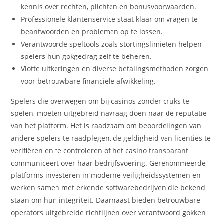
kennis over rechten, plichten en bonusvoorwaarden.
Professionele klantenservice staat klaar om vragen te
beantwoorden en problemen op te lossen.
Verantwoorde speltools zoals stortingslimieten helpen
spelers hun gokgedrag zelf te beheren.
Vlotte uitkeringen en diverse betalingsmethoden zorgen
voor betrouwbare financiële afwikkeling.
Spelers die overwegen om bij casinos zonder cruks te
spelen, moeten uitgebreid navraag doen naar de reputatie
van het platform. Het is raadzaam om beoordelingen van
andere spelers te raadplegen, de geldigheid van licenties te
verifiëren en te controleren of het casino transparant
communiceert over haar bedrijfsvoering. Gerenommeerde
platforms investeren in moderne veiligheidssystemen en
werken samen met erkende softwarebedrijven die bekend
staan om hun integriteit. Daarnaast bieden betrouwbare
operators uitgebreide richtlijnen over verantwoord gokken