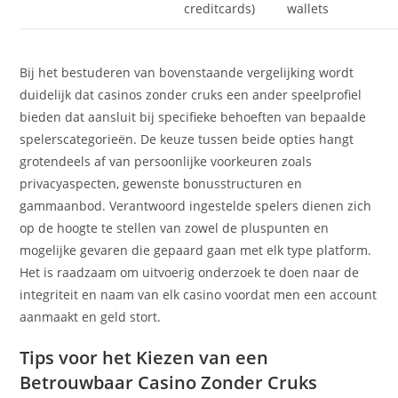
creditcards)
wallets
Bij het bestuderen van bovenstaande vergelijking wordt
duidelijk dat casinos zonder cruks een ander speelprofiel
bieden dat aansluit bij specifieke behoeften van bepaalde
spelerscategorieën. De keuze tussen beide opties hangt
grotendeels af van persoonlijke voorkeuren zoals
privacyaspecten, gewenste bonusstructuren en
gammaanbod. Verantwoord ingestelde spelers dienen zich
op de hoogte te stellen van zowel de pluspunten en
mogelijke gevaren die gepaard gaan met elk type platform.
Het is raadzaam om uitvoerig onderzoek te doen naar de
integriteit en naam van elk casino voordat men een account
aanmaakt en geld stort.
Tips voor het Kiezen van een
Betrouwbaar Casino Zonder Cruks