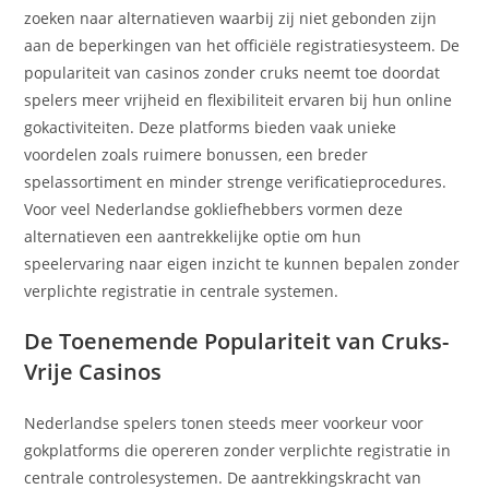
zoeken naar alternatieven waarbij zij niet gebonden zijn
aan de beperkingen van het officiële registratiesysteem. De
populariteit van casinos zonder cruks neemt toe doordat
spelers meer vrijheid en flexibiliteit ervaren bij hun online
gokactiviteiten. Deze platforms bieden vaak unieke
voordelen zoals ruimere bonussen, een breder
spelassortiment en minder strenge verificatieprocedures.
Voor veel Nederlandse gokliefhebbers vormen deze
alternatieven een aantrekkelijke optie om hun
speelervaring naar eigen inzicht te kunnen bepalen zonder
verplichte registratie in centrale systemen.
De Toenemende Populariteit van Cruks-
Vrije Casinos
Nederlandse spelers tonen steeds meer voorkeur voor
gokplatforms die opereren zonder verplichte registratie in
centrale controlesystemen. De aantrekkingskracht van