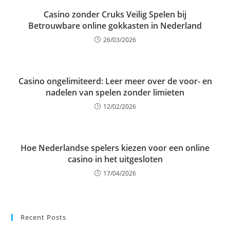
Casino zonder Cruks Veilig Spelen bij
Betrouwbare online gokkasten in Nederland
26/03/2026
Casino ongelimiteerd: Leer meer over de voor- en
nadelen van spelen zonder limieten
12/02/2026
Hoe Nederlandse spelers kiezen voor een online
casino in het uitgesloten
17/04/2026
Recent Posts