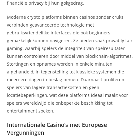
financiële privacy bij hun gokgedrag.
Moderne crypto platforms binnen casinos zonder cruks
verbinden geavanceerde technologie met
gebruiksvriendelijke interfaces die ook beginners
gemakkelijk kunnen navigeren. Ze bieden vaak provably fair
gaming, waarbij spelers de integriteit van spelresultaten
kunnen controleren door middel van blockchain-algoritmes.
Stortingen en opnames worden in enkele minuten
afgehandeld, in tegenstelling tot klassieke systemen die
meerdere dagen in beslag nemen. Daarnaast profiteren
spelers van lagere transactiekosten en geen
locatiebeperkingen, wat deze platforms ideaal maakt voor
spelers wereldwijd die onbeperkte beschikking tot
entertainment zoeken.
Internationale Casino’s met Europese
Vergunningen