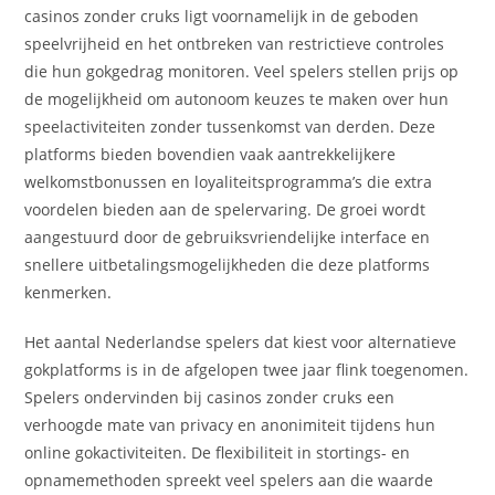
casinos zonder cruks ligt voornamelijk in de geboden
speelvrijheid en het ontbreken van restrictieve controles
die hun gokgedrag monitoren. Veel spelers stellen prijs op
de mogelijkheid om autonoom keuzes te maken over hun
speelactiviteiten zonder tussenkomst van derden. Deze
platforms bieden bovendien vaak aantrekkelijkere
welkomstbonussen en loyaliteitsprogramma’s die extra
voordelen bieden aan de spelervaring. De groei wordt
aangestuurd door de gebruiksvriendelijke interface en
snellere uitbetalingsmogelijkheden die deze platforms
kenmerken.
Het aantal Nederlandse spelers dat kiest voor alternatieve
gokplatforms is in de afgelopen twee jaar flink toegenomen.
Spelers ondervinden bij casinos zonder cruks een
verhoogde mate van privacy en anonimiteit tijdens hun
online gokactiviteiten. De flexibiliteit in stortings- en
opnamemethoden spreekt veel spelers aan die waarde