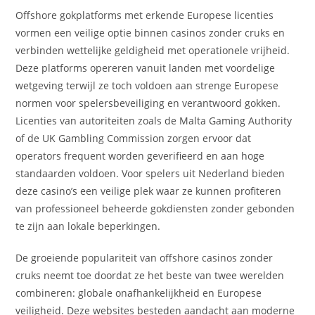
Offshore gokplatforms met erkende Europese licenties
vormen een veilige optie binnen casinos zonder cruks en
verbinden wettelijke geldigheid met operationele vrijheid.
Deze platforms opereren vanuit landen met voordelige
wetgeving terwijl ze toch voldoen aan strenge Europese
normen voor spelersbeveiliging en verantwoord gokken.
Licenties van autoriteiten zoals de Malta Gaming Authority
of de UK Gambling Commission zorgen ervoor dat
operators frequent worden geverifieerd en aan hoge
standaarden voldoen. Voor spelers uit Nederland bieden
deze casino’s een veilige plek waar ze kunnen profiteren
van professioneel beheerde gokdiensten zonder gebonden
te zijn aan lokale beperkingen.
De groeiende populariteit van offshore casinos zonder
cruks neemt toe doordat ze het beste van twee werelden
combineren: globale onafhankelijkheid en Europese
veiligheid. Deze websites besteden aandacht aan moderne