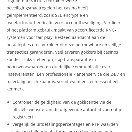
reguliere toezicht. Controleer welke
beveiligingsmaatregelen het casino heeft
geïmplementeerd, zoals SSL-encryptie en
tweefactorauthenticatie voor accountbeveiliging. Verifieer
of het platform gebruik maakt van gecertificeerde RNG-
systemen voor fair play. Besteed aandacht aan de
betaalopties en controleer of deze betrouwbare en veilige
transacties garanderen. Veel ervaren gokkers bij casinos
zonder cruks stellen prijs op transparantie in
bonusvoorwaarden en duidelijke communicatie over
inzetvereisten. Een professionele klantenservice die 24/7 en
meertalig beschikbaar is, vormt eveneens een essentieel
kenmerk.
Controleer de geldigheid van de goklicentie via de
officiële website van de uitgevende autoriteit voordat je
registreert
Vergelijk de uitbetalingspercentages en RTP-waarden
van verschillende platforms om de beste kansen te