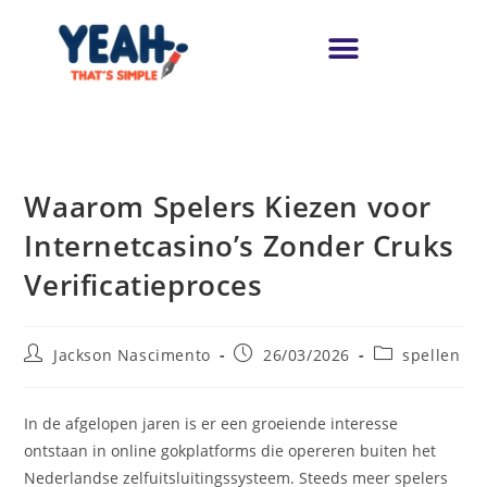
Waarom Spelers Kiezen voor
Internetcasino’s Zonder Cruks
Verificatieproces
Jackson Nascimento
26/03/2026
spellen
In de afgelopen jaren is er een groeiende interesse
ontstaan in online gokplatforms die opereren buiten het
Nederlandse zelfuitsluitingssysteem. Steeds meer spelers