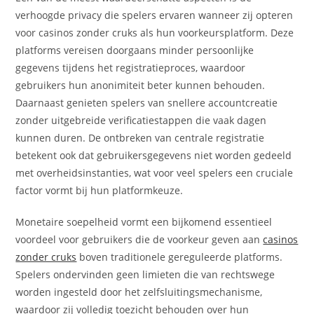
verhoogde privacy die spelers ervaren wanneer zij opteren
voor casinos zonder cruks als hun voorkeursplatform. Deze
platforms vereisen doorgaans minder persoonlijke
gegevens tijdens het registratieproces, waardoor
gebruikers hun anonimiteit beter kunnen behouden.
Daarnaast genieten spelers van snellere accountcreatie
zonder uitgebreide verificatiestappen die vaak dagen
kunnen duren. De ontbreken van centrale registratie
betekent ook dat gebruikersgegevens niet worden gedeeld
met overheidsinstanties, wat voor veel spelers een cruciale
factor vormt bij hun platformkeuze.
Monetaire soepelheid vormt een bijkomend essentieel
voordeel voor gebruikers die de voorkeur geven aan
casinos
zonder cruks
boven traditionele gereguleerde platforms.
Spelers ondervinden geen limieten die van rechtswege
worden ingesteld door het zelfsluitingsmechanisme,
waardoor zij volledig toezicht behouden over hun