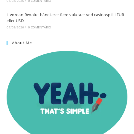
08/08/2026
/
0 COMENTÁRIO
Hvordan Revolut håndterer flere valutaer ved casinospill i EUR
eller USD
07/08/2026
/
0 COMENTÁRIO
About Me