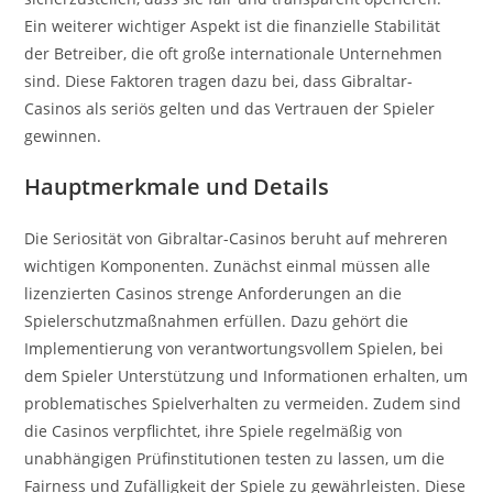
Ein weiterer wichtiger Aspekt ist die finanzielle Stabilität
der Betreiber, die oft große internationale Unternehmen
sind. Diese Faktoren tragen dazu bei, dass Gibraltar-
Casinos als seriös gelten und das Vertrauen der Spieler
gewinnen.
Hauptmerkmale und Details
Die Seriosität von Gibraltar-Casinos beruht auf mehreren
wichtigen Komponenten. Zunächst einmal müssen alle
lizenzierten Casinos strenge Anforderungen an die
Spielerschutzmaßnahmen erfüllen. Dazu gehört die
Implementierung von verantwortungsvollem Spielen, bei
dem Spieler Unterstützung und Informationen erhalten, um
problematisches Spielverhalten zu vermeiden. Zudem sind
die Casinos verpflichtet, ihre Spiele regelmäßig von
unabhängigen Prüfinstitutionen testen zu lassen, um die
Fairness und Zufälligkeit der Spiele zu gewährleisten. Diese