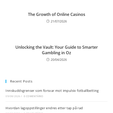
The Growth of Online Casinos
21/07/2026
Unlocking the Vault: Your Guide to Smarter
Gambling in Oz
20/04/2026
Recent Posts
Innskuddsgrenser som forsvar mot impulsiv fotballbetting
09/08/2026
/
0 COMENTÁRIO
Hvordan lagoppstillinger endres etter tap på rad