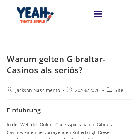
Warum gelten Gibraltar-
Casinos als seriös?
Jackson Nascimento
20/06/2026
Site
Einführung
In der Welt des Online-Glücksspiels haben Gibraltar-
Casinos einen hervorragenden Ruf erlangt. Diese