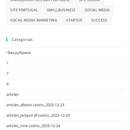
SITE PORTUGAL
SMALLBUSINESS
SOCIAL MEDIA
SOCIAL MEDIA MARKETING
STARTUP
SUCCESS
Categorias
! Без рубрики
1
7
9
articles
articles_allwins casino_2025-12-23
articles_jackpot jill casino_2025-12-29
articles_nine casino_2025-12-24