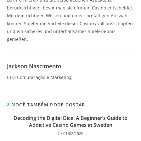
berücksichtigen, bevor man sich für ein Casino entscheidet.
Mit dem richtigen Wissen und einer sorgfältigen Auswahl
können Spieler die Vorteile dieser Casinos voll ausschöpfen
und ein sicheres und unterhaltsames Spielerlebnis
genießen.
Jackson Nascimento
CEO Comunicação e Marketing
VOCÊ TAMBÉM PODE GOSTAR
Decoding the Digital Dice: A Beginner’s Guide to
Addictive Casino Games in Sweden
01/02/2026