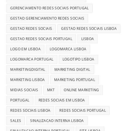
GERENCIAMENTO REDES SOCIAIS PORTUGAL
GESTAO GERENCIAMENTO REDES SOCIAIS
GESTAO REDES SOCIAIS
GESTAO REDES SOCIAIS LISBOA
GESTAO REDES SOCIAIS PORTUGAL
LISBOA
LOGO EM LISBOA
LOGOMARCA LISBOA
LOGOMARCA PORTUGAL
LOGOTIPO LISBOA
MARKETINGDIGITAL
MARKETING DIGITAL
MARKETING LISBOA
MARKETING PORTUGAL
MIDIAS SOCIAIS
MKT
ONLINE MARKETING
PORTUGAL
REDES SOCIAIS EM LISBOA
REDES SOCIAIS LISBOA
REDES SOCIAIS PORTUGAL
SALES
SINALIZACAO INTERNA LISBOA
SINALIZACAO INTERNA PORTUGAL
SITE LISBOA