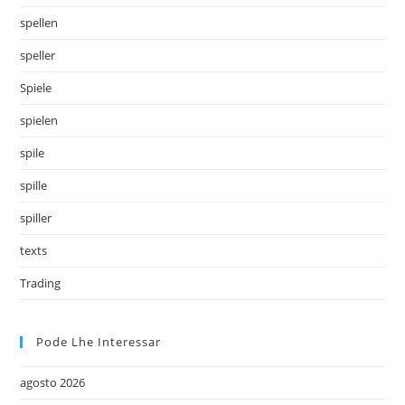
spellen
speller
Spiele
spielen
spile
spille
spiller
texts
Trading
Pode Lhe Interessar
agosto 2026