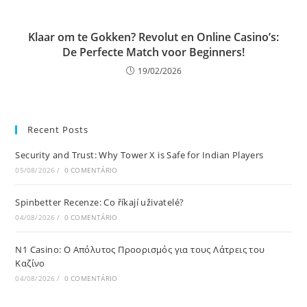
Klaar om te Gokken? Revolut en Online Casino’s:
De Perfecte Match voor Beginners!
19/02/2026
Recent Posts
Security and Trust: Why Tower X is Safe for Indian Players
05/08/2026
/
0 COMENTÁRIO
Spinbetter Recenze: Co říkají uživatelé?
04/08/2026
/
0 COMENTÁRIO
N1 Casino: Ο Απόλυτος Προορισμός για τους Λάτρεις του
Καζίνο
04/08/2026
/
0 COMENTÁRIO