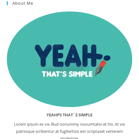
About Me
YEAHPS THAT´S SIMPLE
Lorem ipsum ex vix illud nonummy novumtatio et his. At vix
patrioque scribentur at fugitertissi ext scriptaset verterem
molestiae.