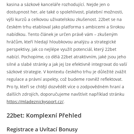
kasina a sázkové kanceláře rozhodující. Nejde jen o
dostupnost her, ale také o spolehlivost, platební možnosti,
výši kurzů a celkovou uživatelskou zkušenost. 22bet se na
českém trhu etabloval jako platforma s ambicemi a širokou
nabídkou. Tento článek je určen právě vám – zkušeným
hráčům, kteří hledají hloubkovou analýzu a strategické
perspektivy, jak co nejlépe využít potenciál, který 22bet
nabízí. Pochopíme, co dělá 22bet atraktivním, jaké jsou jeho
silné a slabé stránky a jak jej lze efektivně integrovat do vaší
sázkové strategie. V kontextu českého trhu je důležité zvážit
regulace a právní aspekty, což budeme rovněž reflektovat.
Pro ty, kteří se chtějí dozvědět více o zodpovědném hraní a
dalších zdrojích, doporučujeme navštívit například stránku
https://mladeznickysport.cz/
.
22bet: Komplexní Přehled
Registrace a Uvítací Bonusy