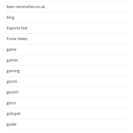
beer-necessities.co.uk
blog
Esporte Net
Forex News
game
games
gaming
giochi
giochi1
gioco
gokspel
guide