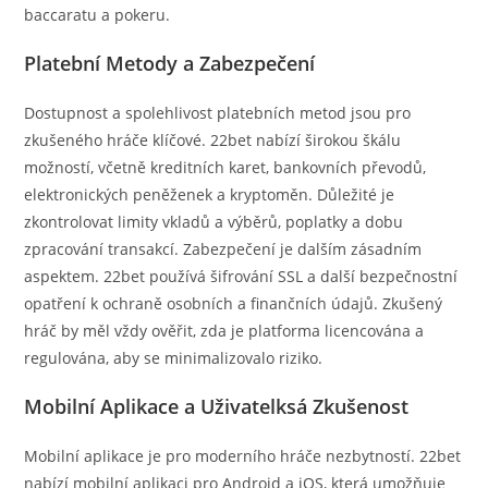
baccaratu a pokeru.
Platební Metody a Zabezpečení
Dostupnost a spolehlivost platebních metod jsou pro
zkušeného hráče klíčové. 22bet nabízí širokou škálu
možností, včetně kreditních karet, bankovních převodů,
elektronických peněženek a kryptoměn. Důležité je
zkontrolovat limity vkladů a výběrů, poplatky a dobu
zpracování transakcí. Zabezpečení je dalším zásadním
aspektem. 22bet používá šifrování SSL a další bezpečnostní
opatření k ochraně osobních a finančních údajů. Zkušený
hráč by měl vždy ověřit, zda je platforma licencována a
regulována, aby se minimalizovalo riziko.
Mobilní Aplikace a Uživatelksá Zkušenost
Mobilní aplikace je pro moderního hráče nezbytností. 22bet
nabízí mobilní aplikaci pro Android a iOS, která umožňuje