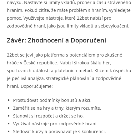
návyku. Nastavte si limity vkladů, proher a času stráveného
hraním. Pokud cítíte, že máte problém s hraním, vyhledejte
pomoc. Využívejte nástroje, které 22bet nabízí pro
zodpovědné hraní, jako jsou limity vkladů a sebevyloučení.
Závěr: Zhodnocení a Doporučení
22bet se jeví jako platforma s potenciálem pro zkušené
hráče v České republice. Nabízí širokou škálu her,
sportovních událostí a platebních metod. Klíčem k úspěchu
je pečlivá analýza, strategické plánování a zodpovědné
hraní. Doporučujeme:
Prostudovat podmínky bonusů a akcí.
Zaměřit se na hry a trhy, kterým rozumíte.
Stanovit si rozpočet a držet se ho.
Využívat nástroje pro zodpovědné hraní.
Sledovat kurzy a porovnávat je s konkurencí.