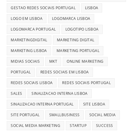
GESTAO REDES SOCIAIS PORTUGAL
LISBOA
LOGO EM LISBOA
LOGOMARCA LISBOA
LOGOMARCA PORTUGAL
LOGOTIPO LISBOA
MARKETINGDIGITAL
MARKETING DIGITAL
MARKETING LISBOA
MARKETING PORTUGAL
MIDIAS SOCIAIS
MKT
ONLINE MARKETING
PORTUGAL
REDES SOCIAIS EM LISBOA
REDES SOCIAIS LISBOA
REDES SOCIAIS PORTUGAL
SALES
SINALIZACAO INTERNA LISBOA
SINALIZACAO INTERNA PORTUGAL
SITE LISBOA
SITE PORTUGAL
SMALLBUSINESS
SOCIAL MEDIA
SOCIAL MEDIA MARKETING
STARTUP
SUCCESS