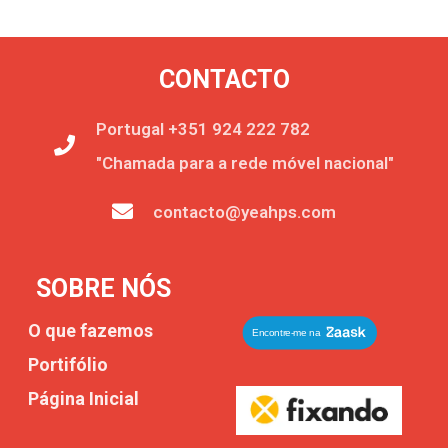
CONTACTO
Portugal +351 924 222 782
"Chamada para a rede móvel nacional"
contacto@yeahps.com
SOBRE NÓS
O que fazemos
Portifólio
Página Inicial