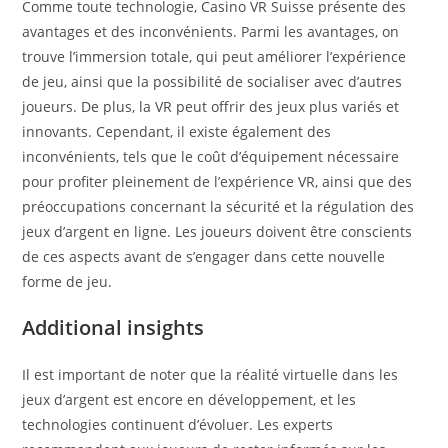
Comme toute technologie, Casino VR Suisse présente des
avantages et des inconvénients. Parmi les avantages, on
trouve l’immersion totale, qui peut améliorer l’expérience
de jeu, ainsi que la possibilité de socialiser avec d’autres
joueurs. De plus, la VR peut offrir des jeux plus variés et
innovants. Cependant, il existe également des
inconvénients, tels que le coût d’équipement nécessaire
pour profiter pleinement de l’expérience VR, ainsi que des
préoccupations concernant la sécurité et la régulation des
jeux d’argent en ligne. Les joueurs doivent être conscients
de ces aspects avant de s’engager dans cette nouvelle
forme de jeu.
Additional insights
Il est important de noter que la réalité virtuelle dans les
jeux d’argent est encore en développement, et les
technologies continuent d’évoluer. Les experts