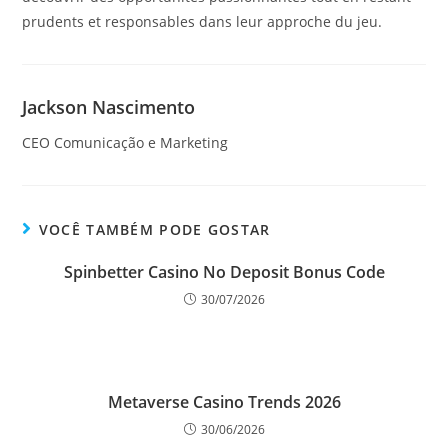
prudents et responsables dans leur approche du jeu.
Jackson Nascimento
CEO Comunicação e Marketing
VOCÊ TAMBÉM PODE GOSTAR
Spinbetter Casino No Deposit Bonus Code
30/07/2026
Metaverse Casino Trends 2026
30/06/2026