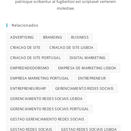
patrioque scribentur at fugitertissi ext scriptaset verterem
molestiae.
Relacionados
ADVERTISING
BRANDING
BUSINESS
CRIACAO DE SITE
CRIACAO DE SITE LISBOA
CRIACAO DE SITE PORTUGAL
DIGITAL MARKETING
EMPREENDEDORISMO
EMPRESA DE MARKETING LISBOA
EMPRESA MARKETING PORTUGAL
ENTREPRENEUR
ENTREPRENEURSHIP
GERENCIAMENTO REDES SOCIAIS
GERENCIAMENTO REDES SOCIAIS LISBOA
GERENCIAMENTO REDES SOCIAIS PORTUGAL
GESTAO GERENCIAMENTO REDES SOCIAIS
GESTAO REDES SOCIAIS
GESTAO REDES SOCIAIS LISBOA