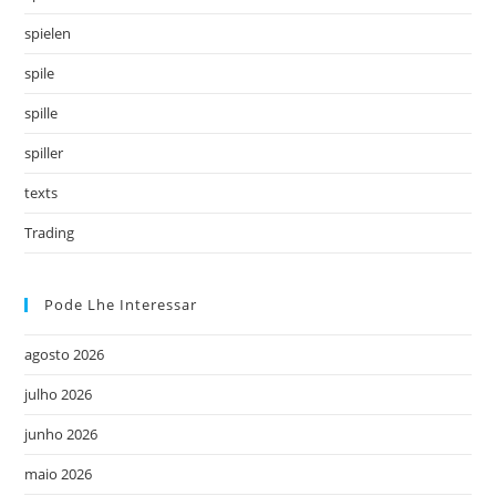
spielen
spile
spille
spiller
texts
Trading
Pode Lhe Interessar
agosto 2026
julho 2026
junho 2026
maio 2026