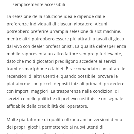
semplicemente accessibili
La selezione della soluzione ideale dipende dalle
preferenze individuali di ciascun giocatore. Alcuni
potrebbero preferire un’ampia selezione di slot machine,
mentre altri potrebbero essere più attratti a tavoli di gioco
dal vivo con dealer professionisti. La qualità dell’esperienza
mobile rappresenta un altro fattore sempre più rilevante,
dato che molti giocatori prediligono accedere ai servizi
tramite smartphone o tablet. È raccomandato consultare le
recensioni di altri utenti e, quando possibile, provare le
piattaforme con piccoli depositi iniziali prima di procedere
con importi maggiori. La trasparenza nelle condizioni di
servizio e nelle politiche di prelievo costituisce un segnale
affidabile della credibilità dell’operatore.
Molte piattaforme di qualità offrono anche versioni demo
dei propri giochi, permettendo ai nuovi utenti di