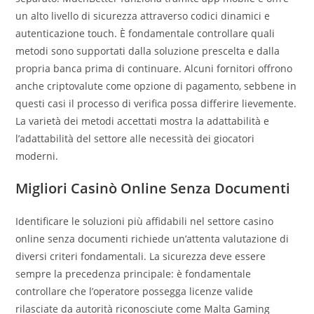
un alto livello di sicurezza attraverso codici dinamici e
autenticazione touch. È fondamentale controllare quali
metodi sono supportati dalla soluzione prescelta e dalla
propria banca prima di continuare. Alcuni fornitori offrono
anche criptovalute come opzione di pagamento, sebbene in
questi casi il processo di verifica possa differire lievemente.
La varietà dei metodi accettati mostra la adattabilità e
l’adattabilità del settore alle necessità dei giocatori
moderni.
Migliori Casinò Online Senza Documenti
Identificare le soluzioni più affidabili nel settore casino
online senza documenti richiede un’attenta valutazione di
diversi criteri fondamentali. La sicurezza deve essere
sempre la precedenza principale: è fondamentale
controllare che l’operatore possegga licenze valide
rilasciate da autorità riconosciute come Malta Gaming