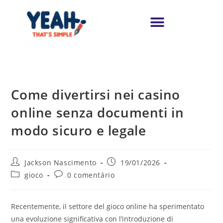
Come divertirsi nei casino
online senza documenti in
modo sicuro e legale
Jackson Nascimento
19/01/2026
gioco
0 comentário
Recentemente, il settore del gioco online ha sperimentato
una evoluzione significativa con l’introduzione di