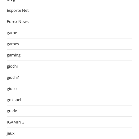
Esporte Net
Forex News
game
games
gaming
giochi
giochi1
gioco
gokspel
guide
IGAMING
jeux