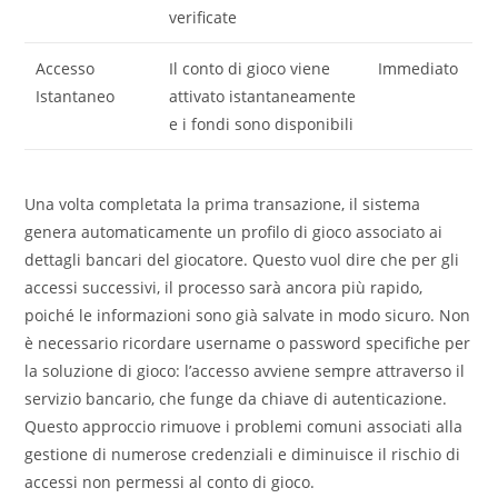
verificate
Accesso
Il conto di gioco viene
Immediato
Istantaneo
attivato istantaneamente
e i fondi sono disponibili
Una volta completata la prima transazione, il sistema
genera automaticamente un profilo di gioco associato ai
dettagli bancari del giocatore. Questo vuol dire che per gli
accessi successivi, il processo sarà ancora più rapido,
poiché le informazioni sono già salvate in modo sicuro. Non
è necessario ricordare username o password specifiche per
la soluzione di gioco: l’accesso avviene sempre attraverso il
servizio bancario, che funge da chiave di autenticazione.
Questo approccio rimuove i problemi comuni associati alla
gestione di numerose credenziali e diminuisce il rischio di
accessi non permessi al conto di gioco.