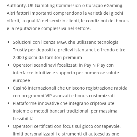
Authority, UK Gambling Commission o Curaçao eGaming.
Altri fattori importanti comprendono la varietà dei giochi
offerti, la qualità del servizio clienti, le condizioni dei bonus
e la reputazione complessiva nel settore.
Soluzioni con licenza MGA che utilizzano tecnologia
Trustly per depositi e prelievi istantanei, offrendo oltre
2.000 giochi da fornitori premium
Operatori scandinavi focalizzati in Pay N Play con
interfacce intuitive e supporto per numerose valute
europee
Casinò internazionali che uniscono registrazione rapida
con programmi VIP avanzati e bonus customizzati
Piattaforme innovative che integrano criptovalute
insieme a metodi bancari tradizionali per massima
flessibilità
Operatori certificati con focus sul gioco consapevole,
limiti personalizzabili e strumenti di autoesclusione