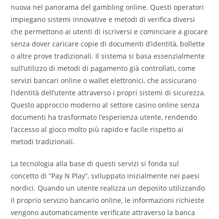
nuova nel panorama del gambling online. Questi operatori
impiegano sistemi innovative e metodi di verifica diversi
che permettono ai utenti di iscriversi e cominciare a giocare
senza dover caricare copie di documenti d’identità, bollette
o altre prove tradizionali. Il sistema si basa essenzialmente
sull’utilizzo di metodi di pagamento già controllati, come
servizi bancari online o wallet elettronici, che assicurano
l’identità dell’utente attraverso i propri sistemi di sicurezza.
Questo approccio moderno al settore casino online senza
documenti ha trasformato l’esperienza utente, rendendo
l’accesso al gioco molto più rapido e facile rispetto ai
metodi tradizionali.
La tecnologia alla base di questi servizi si fonda sul
concetto di “Pay N Play”, sviluppato inizialmente nei paesi
nordici. Quando un utente realizza un deposito utilizzando
il proprio servizio bancario online, le informazioni richieste
vengono automaticamente verificate attraverso la banca