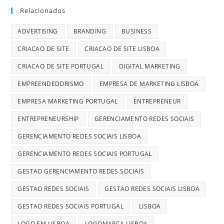
Relacionados
ADVERTISING
BRANDING
BUSINESS
CRIACAO DE SITE
CRIACAO DE SITE LISBOA
CRIACAO DE SITE PORTUGAL
DIGITAL MARKETING
EMPREENDEDORISMO
EMPRESA DE MARKETING LISBOA
EMPRESA MARKETING PORTUGAL
ENTREPRENEUR
ENTREPRENEURSHIP
GERENCIAMENTO REDES SOCIAIS
GERENCIAMENTO REDES SOCIAIS LISBOA
GERENCIAMENTO REDES SOCIAIS PORTUGAL
GESTAO GERENCIAMENTO REDES SOCIAIS
GESTAO REDES SOCIAIS
GESTAO REDES SOCIAIS LISBOA
GESTAO REDES SOCIAIS PORTUGAL
LISBOA
LOGO EM LISBOA
LOGOMARCA LISBOA