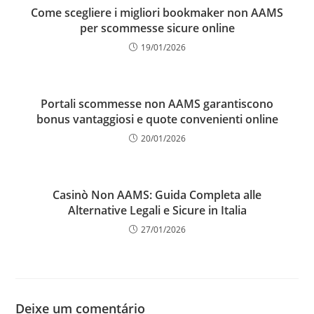
Come scegliere i migliori bookmaker non AAMS
per scommesse sicure online
19/01/2026
Portali scommesse non AAMS garantiscono
bonus vantaggiosi e quote convenienti online
20/01/2026
Casinò Non AAMS: Guida Completa alle
Alternative Legali e Sicure in Italia
27/01/2026
Deixe um comentário