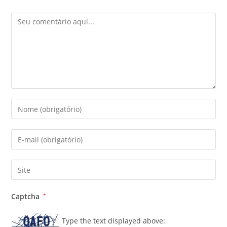
Captcha
*
Type the text displayed above: