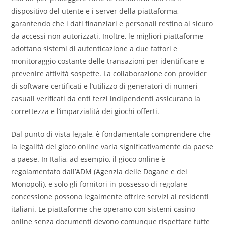
dispositivo del utente e i server della piattaforma,
garantendo che i dati finanziari e personali restino al sicuro
da accessi non autorizzati. Inoltre, le migliori piattaforme
adottano sistemi di autenticazione a due fattori e
monitoraggio costante delle transazioni per identificare e
prevenire attività sospette. La collaborazione con provider
di software certificati e l’utilizzo di generatori di numeri
casuali verificati da enti terzi indipendenti assicurano la
correttezza e l’imparzialità dei giochi offerti.
Dal punto di vista legale, è fondamentale comprendere che
la legalità del gioco online varia significativamente da paese
a paese. In Italia, ad esempio, il gioco online è
regolamentato dall’ADM (Agenzia delle Dogane e dei
Monopoli), e solo gli fornitori in possesso di regolare
concessione possono legalmente offrire servizi ai residenti
italiani. Le piattaforme che operano con sistemi casino
online senza documenti devono comunque rispettare tutte