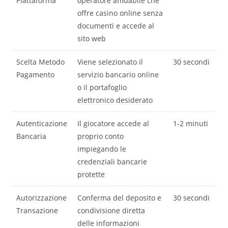
Piattaforma
operatore affidabile che
offre casino online senza
documenti e accede al
sito web
Scelta Metodo
Viene selezionato il
30 secondi
Pagamento
servizio bancario online
o il portafoglio
elettronico desiderato
Autenticazione
Il giocatore accede al
1-2 minuti
Bancaria
proprio conto
impiegando le
credenziali bancarie
protette
Autorizzazione
Conferma del deposito e
30 secondi
Transazione
condivisione diretta
delle informazioni