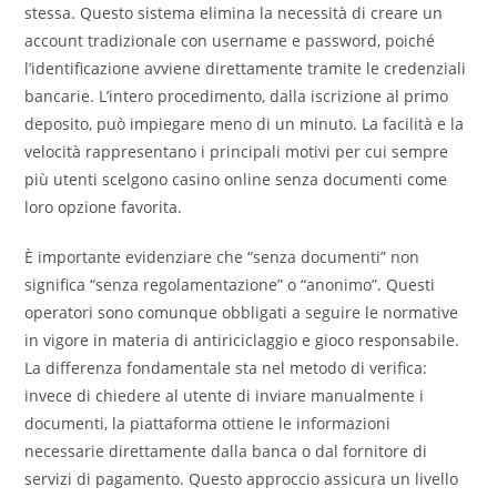
stessa. Questo sistema elimina la necessità di creare un
account tradizionale con username e password, poiché
l’identificazione avviene direttamente tramite le credenziali
bancarie. L’intero procedimento, dalla iscrizione al primo
deposito, può impiegare meno di un minuto. La facilità e la
velocità rappresentano i principali motivi per cui sempre
più utenti scelgono casino online senza documenti come
loro opzione favorita.
È importante evidenziare che “senza documenti” non
significa “senza regolamentazione” o “anonimo”. Questi
operatori sono comunque obbligati a seguire le normative
in vigore in materia di antiriciclaggio e gioco responsabile.
La differenza fondamentale sta nel metodo di verifica:
invece di chiedere al utente di inviare manualmente i
documenti, la piattaforma ottiene le informazioni
necessarie direttamente dalla banca o dal fornitore di
servizi di pagamento. Questo approccio assicura un livello