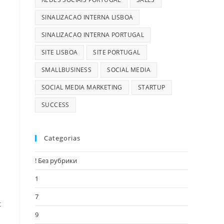
SINALIZACAO INTERNA LISBOA
SINALIZACAO INTERNA PORTUGAL
SITE LISBOA
SITE PORTUGAL
SMALLBUSINESS
SOCIAL MEDIA
SOCIAL MEDIA MARKETING
STARTUP
SUCCESS
Categorias
! Без рубрики
1
7
t
9