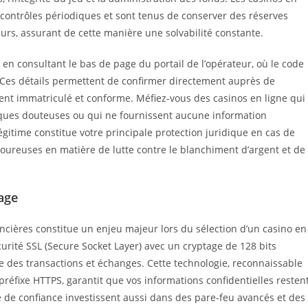
 contrôles périodiques et sont tenus de conserver des réserves
ueurs, assurant de cette manière une solvabilité constante.
t en consultant le bas de page du portail de l’opérateur, où le code
e. Ces détails permettent de confirmer directement auprès de
ent immatriculé et conforme. Méfiez-vous des casinos en ligne qui
iques douteuses ou qui ne fournissent aucune information
légitime constitue votre principale protection juridique en cas de
igoureuses en matière de lutte contre le blanchiment d’argent et de
age
ancières constitue un enjeu majeur lors du sélection d’un casino en
écurité SSL (Secure Socket Layer) avec un cryptage de 128 bits
 des transactions et échanges. Cette technologie, reconnaissable
préfixe HTTPS, garantit que vos informations confidentielles resten
ne de confiance investissent aussi dans des pare-feu avancés et des