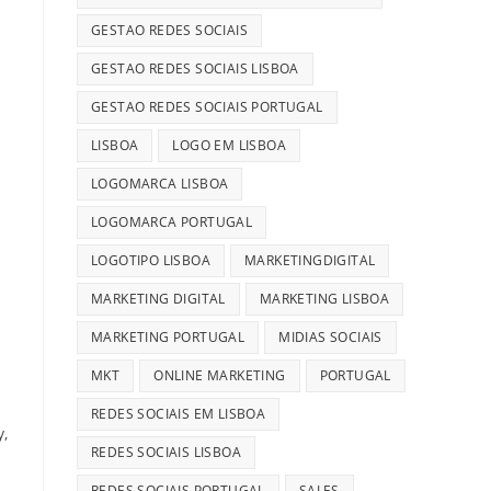
GESTAO REDES SOCIAIS
GESTAO REDES SOCIAIS LISBOA
GESTAO REDES SOCIAIS PORTUGAL
LISBOA
LOGO EM LISBOA
LOGOMARCA LISBOA
LOGOMARCA PORTUGAL
LOGOTIPO LISBOA
MARKETINGDIGITAL
MARKETING DIGITAL
MARKETING LISBOA
MARKETING PORTUGAL
MIDIAS SOCIAIS
MKT
ONLINE MARKETING
PORTUGAL
REDES SOCIAIS EM LISBOA
y,
REDES SOCIAIS LISBOA
REDES SOCIAIS PORTUGAL
SALES