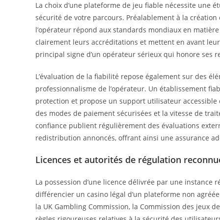
La choix d’une plateforme de jeu fiable nécessite une ét
sécurité de votre parcours. Préalablement à la création d
l’opérateur répond aux standards mondiaux en matière de
clairement leurs accréditations et mettent en avant leu
principal signe d’un opérateur sérieux qui honore ses re
L’évaluation de la fiabilité repose également sur des é
professionnalisme de l’opérateur. Un établissement fia
protection et propose un support utilisateur accessible d
des modes de paiement sécurisées et la vitesse de trait
confiance publient régulièrement des évaluations externe
redistribution annoncés, offrant ainsi une assurance ad
Licences et autorités de régulation reconnu
La possession d’une licence délivrée par une instance 
différencier un casino légal d’un plateforme non agréée.
la UK Gambling Commission, la Commission des jeux de 
règles rigoureuses relatives à la sécurité des utilisateur