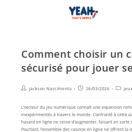
Comment choisir un cas
sécurisé pour jouer 
Jackson Nascimento
26/03/2026
jeu
L’secteur du jeu numérique connaît une expansion remar
inexpérimentés à travers le monde. Confronté à cette a
hasard en ligne ne cesse d’augmenter, faisant en sorte 
Pourtant, l’ensemble des casinos en ligne ne offrent la 