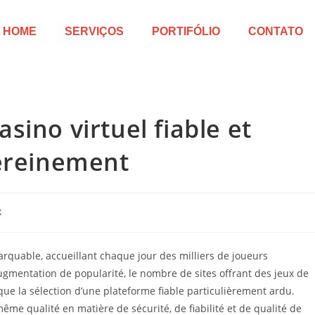
HOME
SERVIÇOS
PORTIFÓLIO
CONTATO
ino virtuel fiable et
sereinement
x
quable, accueillant chaque jour des milliers de joueurs
ugmentation de popularité, le nombre de sites offrant des jeux de
que la sélection d’une plateforme fiable particulièrement ardu.
même qualité en matière de sécurité, de fiabilité et de qualité de