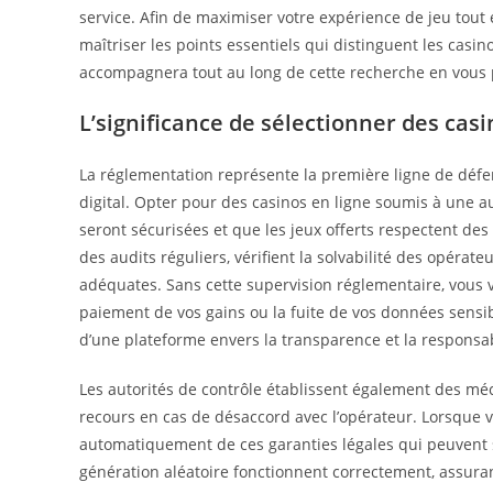
service. Afin de maximiser votre expérience de jeu tout 
maîtriser les points essentiels qui distinguent les casi
accompagnera tout au long de cette recherche en vous pr
L’significance de sélectionner des casi
La réglementation représente la première ligne de défe
digital. Opter pour des casinos en ligne soumis à une a
seront sécurisées et que les jeux offerts respectent des
des audits réguliers, vérifient la solvabilité des opérat
adéquates. Sans cette supervision réglementaire, vous
paiement de vos gains ou la fuite de vos données sensi
d’une plateforme envers la transparence et la responsab
Les autorités de contrôle établissent également des méc
recours en cas de désaccord avec l’opérateur. Lorsque vo
automatiquement de ces garanties légales qui peuvent s
génération aléatoire fonctionnent correctement, assurant 