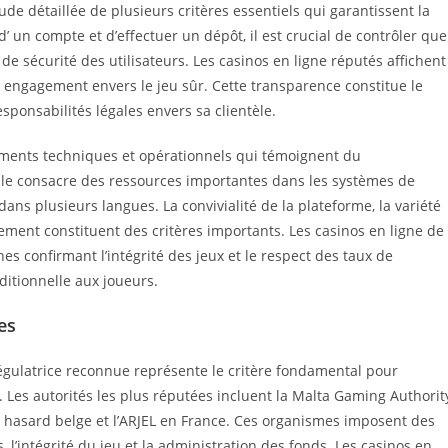
ude détaillée de plusieurs critères essentiels qui garantissent la
’ un compte et d’effectuer un dépôt, il est crucial de contrôler que
 sécurité des utilisateurs. Les casinos en ligne réputés affichent
r engagement envers le jeu sûr. Cette transparence constitue le
sponsabilités légales envers sa clientèle.
léments techniques et opérationnels qui témoignent du
ble consacre des ressources importantes dans les systèmes de
ans plusieurs langues. La convivialité de la plateforme, la variété
ement constituent des critères importants. Les casinos en ligne de
s confirmant l’intégrité des jeux et le respect des taux de
ditionnelle aux joueurs.
es
régulatrice reconnue représente le critère fondamental pour
 Les autorités les plus réputées incluent la Malta Gaming Authorit
hasard belge et l’ARJEL en France. Ces organismes imposent des
s, l’intégrité du jeu et la administration des fonds. Les casinos en