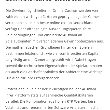
Die Gewinnmöglichkeiten in Online-Casinos werden von
zahlreichen wichtigen Faktoren geprägt, die jeder Gamer
verstehen sollte. Ein beste online casino Deutschland
verfügt über offengelegte Auszahlungsquoten, faire
Spielbedingungen und eine breite Auswahl an
Spielautomaten mit verschiedenen Gewinnpotenzialen aus.
Die mathematischen Grundlagen hinter den Spielen
bestimmen letztendlich, wie viel vom investierten Kapital
langfristig an die Gamer ausgezahlt wird. Dabei tragen
sowohl die technischen Eigenschaften der Spielautomaten
als auch die Geschäftspraktiken der Anbieter eine wichtige
Funktion für Ihre Erfolgschancen.
Professionelle Spieler berücksichtigen bei der Auswahl
ihrer Plattform stets auf zahlreiche Qualitätskriterien
parallel. Die Kombination aus hohen RTP-Werten, fairer
Volatilität und renommierten Software-Anbietern macht