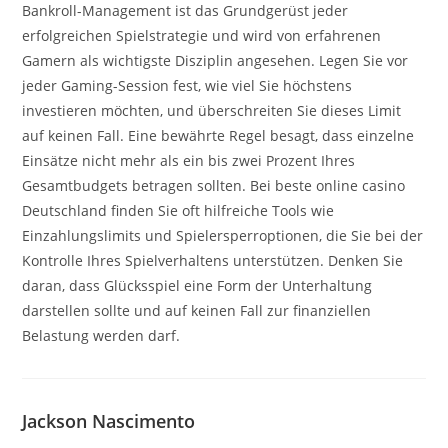
Bankroll-Management ist das Grundgerüst jeder
erfolgreichen Spielstrategie und wird von erfahrenen
Gamern als wichtigste Disziplin angesehen. Legen Sie vor
jeder Gaming-Session fest, wie viel Sie höchstens
investieren möchten, und überschreiten Sie dieses Limit
auf keinen Fall. Eine bewährte Regel besagt, dass einzelne
Einsätze nicht mehr als ein bis zwei Prozent Ihres
Gesamtbudgets betragen sollten. Bei beste online casino
Deutschland finden Sie oft hilfreiche Tools wie
Einzahlungslimits und Spielersperroptionen, die Sie bei der
Kontrolle Ihres Spielverhaltens unterstützen. Denken Sie
daran, dass Glücksspiel eine Form der Unterhaltung
darstellen sollte und auf keinen Fall zur finanziellen
Belastung werden darf.
Jackson Nascimento