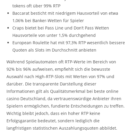
tokens oft über 99% RTP
Baccarat besticht mit niedrigem Hausvorteil von etwa
1,06% bei Banker-Wetten für Spieler
Craps bietet bei Pass Line und Don’t Pass Wetten
Hausvorteile von unter 1,5% durchgehend
European Roulette hat mit 97,3% RTP wesentlich bessere
Quoten als Slots im Durchschnitt anbieten
Während Spielautomaten oft RTP-Werte im Bereich von
92% bis 96% aufweisen, empfiehlt sich die bewusste
Auswahl nach High-RTP-Slots mit Werten von 97% und
darüber. Die transparente Darstellung dieser
Informationen gilt als Qualitätsmerkmal bei beste online
casino Deutschland, da vertrauenswürdige Anbieter ihren
Spielern ermöglichen, fundierte Entscheidungen zu treffen.
Wichtig bleibt jedoch, dass ein hoher RTP keine
Erfolgsgarantie bedeutet, sondern lediglich die
langfristigen statistischen Auszahlungsquoten abbildet.