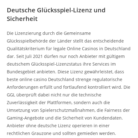
Deutsche Glücksspiel-Lizenz und
Sicherheit
Die Lizenzierung durch die Gemeinsame
Glücksspielbehörde der Länder stellt das entscheidende
Qualitätskriterium für legale Online Casinos in Deutschland
dar. Seit Juli 2021 dürfen nur noch Anbieter mit gültigem
deutschem Glücksspiel-Lizenzstatus ihre Services im
Bundesgebiet anbieten. Diese Lizenz gewährleistet, dass
beste online casino Deutschland strenge regulatorische
Anforderungen erfüllt und fortlaufend kontrolliert wird. Die
GGL überprüft dabei nicht nur die technische
Zuverlässigkeit der Plattformen, sondern auch die
Umsetzung von Spielerschutzmaßnahmen, die Fairness der
Gaming-Angebote und die Sicherheit von Kundendaten.
Anbieter ohne deutsche Lizenz operieren in einer
rechtlichen Grauzone und sollten gemieden werden.