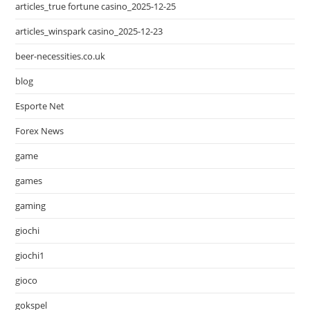
articles_true fortune casino_2025-12-25
articles_winspark casino_2025-12-23
beer-necessities.co.uk
blog
Esporte Net
Forex News
game
games
gaming
giochi
giochi1
gioco
gokspel