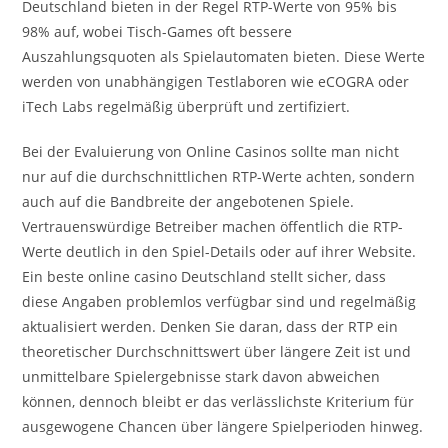
Deutschland bieten in der Regel RTP-Werte von 95% bis
98% auf, wobei Tisch-Games oft bessere
Auszahlungsquoten als Spielautomaten bieten. Diese Werte
werden von unabhängigen Testlaboren wie eCOGRA oder
iTech Labs regelmäßig überprüft und zertifiziert.
Bei der Evaluierung von Online Casinos sollte man nicht
nur auf die durchschnittlichen RTP-Werte achten, sondern
auch auf die Bandbreite der angebotenen Spiele.
Vertrauenswürdige Betreiber machen öffentlich die RTP-
Werte deutlich in den Spiel-Details oder auf ihrer Website.
Ein beste online casino Deutschland stellt sicher, dass
diese Angaben problemlos verfügbar sind und regelmäßig
aktualisiert werden. Denken Sie daran, dass der RTP ein
theoretischer Durchschnittswert über längere Zeit ist und
unmittelbare Spielergebnisse stark davon abweichen
können, dennoch bleibt er das verlässlichste Kriterium für
ausgewogene Chancen über längere Spielperioden hinweg.