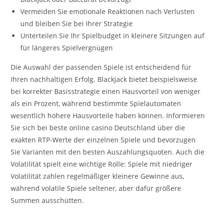
Vermeiden Sie emotionale Reaktionen nach Verlusten
und bleiben Sie bei Ihrer Strategie
Unterteilen Sie Ihr Spielbudget in kleinere Sitzungen auf
für längeres Spielvergnügen
Die Auswahl der passenden Spiele ist entscheidend für
Ihren nachhaltigen Erfolg. Blackjack bietet beispielsweise
bei korrekter Basisstrategie einen Hausvorteil von weniger
als ein Prozent, während bestimmte Spielautomaten
wesentlich höhere Hausvorteile haben können. Informieren
Sie sich bei beste online casino Deutschland über die
exakten RTP-Werte der einzelnen Spiele und bevorzugen
Sie Varianten mit den besten Auszahlungsquoten. Auch die
Volatilität spielt eine wichtige Rolle: Spiele mit niedriger
Volatilität zahlen regelmäßiger kleinere Gewinne aus,
während volatile Spiele seltener, aber dafür größere
Summen ausschütten.