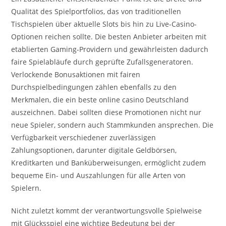
Qualität des Spielportfolios, das von traditionellen
Tischspielen über aktuelle Slots bis hin zu Live-Casino-
Optionen reichen sollte. Die besten Anbieter arbeiten mit
etablierten Gaming-Providern und gewährleisten dadurch
faire Spielabläufe durch geprüfte Zufallsgeneratoren.
Verlockende Bonusaktionen mit fairen
Durchspielbedingungen zählen ebenfalls zu den
Merkmalen, die ein beste online casino Deutschland
auszeichnen. Dabei sollten diese Promotionen nicht nur
neue Spieler, sondern auch Stammkunden ansprechen. Die
Verfügbarkeit verschiedener zuverlässigen
Zahlungsoptionen, darunter digitale Geldbörsen,
Kreditkarten und Banküberweisungen, ermöglicht zudem
bequeme Ein- und Auszahlungen für alle Arten von
Spielern.
Nicht zuletzt kommt der verantwortungsvolle Spielweise
mit Glücksspiel eine wichtige Bedeutung bei der