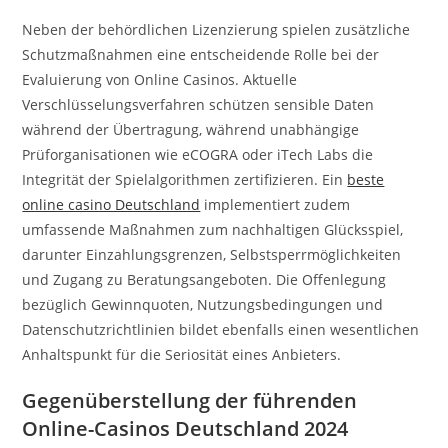
Neben der behördlichen Lizenzierung spielen zusätzliche
Schutzmaßnahmen eine entscheidende Rolle bei der
Evaluierung von Online Casinos. Aktuelle
Verschlüsselungsverfahren schützen sensible Daten
während der Übertragung, während unabhängige
Prüforganisationen wie eCOGRA oder iTech Labs die
Integrität der Spielalgorithmen zertifizieren. Ein
beste
online casino Deutschland
implementiert zudem
umfassende Maßnahmen zum nachhaltigen Glücksspiel,
darunter Einzahlungsgrenzen, Selbstsperrmöglichkeiten
und Zugang zu Beratungsangeboten. Die Offenlegung
bezüglich Gewinnquoten, Nutzungsbedingungen und
Datenschutzrichtlinien bildet ebenfalls einen wesentlichen
Anhaltspunkt für die Seriosität eines Anbieters.
Gegenüberstellung der führenden
Online-Casinos Deutschland 2024