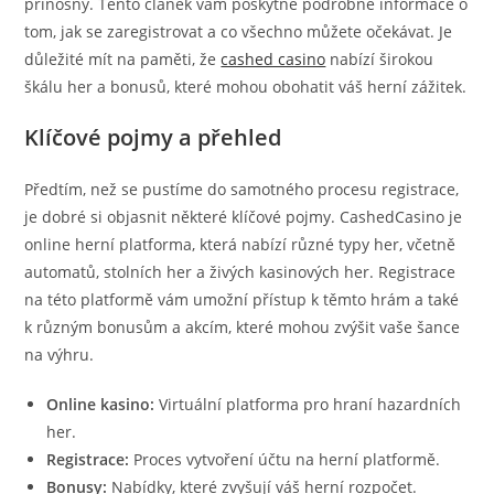
přínosný. Tento článek vám poskytne podrobné informace o
tom, jak se zaregistrovat a co všechno můžete očekávat. Je
důležité mít na paměti, že
cashed casino
nabízí širokou
škálu her a bonusů, které mohou obohatit váš herní zážitek.
Klíčové pojmy a přehled
Předtím, než se pustíme do samotného procesu registrace,
je dobré si objasnit některé klíčové pojmy. CashedCasino je
online herní platforma, která nabízí různé typy her, včetně
automatů, stolních her a živých kasinových her. Registrace
na této platformě vám umožní přístup k těmto hrám a také
k různým bonusům a akcím, které mohou zvýšit vaše šance
na výhru.
Online kasino:
Virtuální platforma pro hraní hazardních
her.
Registrace:
Proces vytvoření účtu na herní platformě.
Bonusy:
Nabídky, které zvyšují váš herní rozpočet.