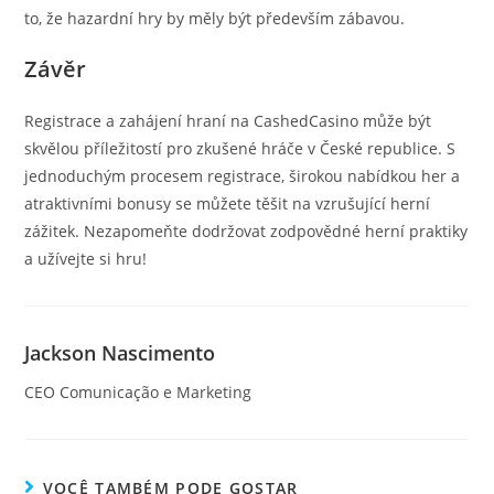
to, že hazardní hry by měly být především zábavou.
Závěr
Registrace a zahájení hraní na CashedCasino může být
skvělou příležitostí pro zkušené hráče v České republice. S
jednoduchým procesem registrace, širokou nabídkou her a
atraktivními bonusy se můžete těšit na vzrušující herní
zážitek. Nezapomeňte dodržovat zodpovědné herní praktiky
a užívejte si hru!
Jackson Nascimento
CEO Comunicação e Marketing
VOCÊ TAMBÉM PODE GOSTAR