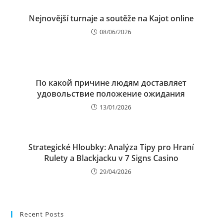
Nejnovější turnaje a soutěže na Kajot online
08/06/2026
По какой причине людям доставляет
удовольствие положение ожидания
13/01/2026
Strategické Hloubky: Analýza Tipy pro Hraní
Rulety a Blackjacku v 7 Signs Casino
29/04/2026
Recent Posts