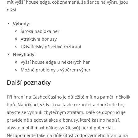
mít vyšší house edge, což znamená, že šance na výhru jsou
nižší.
Výhody:
Široká nabídka her
Atraktivní bonusy
Uživatelsky přívětivé rozhraní
Nevýhody:
Vyšší house edge u některých her
Možné problémy s výběrem výher
Další poznatky
Při hraní na CashedCasino je důležité mít na paměti několik
tipů. Například, vždy si nastavte rozpočet a dodržujte ho,
abyste se vyhnuli zbytečným ztrátám. Dále se doporučuje
pravidelně sledovat akce a bonusy, které kasino nabízí,
abyste mohli maximálně využít svůj herní potenciál.
Nezapomeňte také na důležitost zodpovědného hraní a na