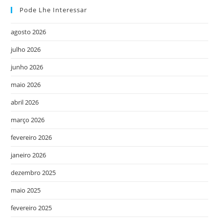
Pode Lhe Interessar
agosto 2026
julho 2026
junho 2026
maio 2026
abril 2026
março 2026
fevereiro 2026
janeiro 2026
dezembro 2025
maio 2025
fevereiro 2025