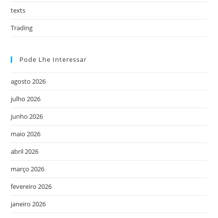
texts
Trading
Pode Lhe Interessar
agosto 2026
julho 2026
junho 2026
maio 2026
abril 2026
março 2026
fevereiro 2026
janeiro 2026