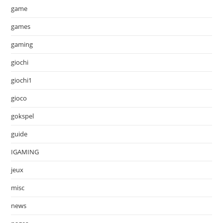
game
games
gaming
giochi
giochi1
gioco
gokspel
guide
IGAMING
jeux
misc
news