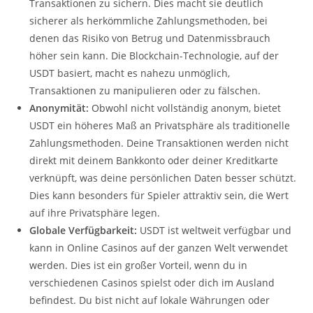
Transaktionen zu sichern. Dies macht sie deutlich
sicherer als herkömmliche Zahlungsmethoden, bei
denen das Risiko von Betrug und Datenmissbrauch
höher sein kann. Die Blockchain-Technologie, auf der
USDT basiert, macht es nahezu unmöglich,
Transaktionen zu manipulieren oder zu fälschen.
Anonymität:
Obwohl nicht vollständig anonym, bietet
USDT ein höheres Maß an Privatsphäre als traditionelle
Zahlungsmethoden. Deine Transaktionen werden nicht
direkt mit deinem Bankkonto oder deiner Kreditkarte
verknüpft, was deine persönlichen Daten besser schützt.
Dies kann besonders für Spieler attraktiv sein, die Wert
auf ihre Privatsphäre legen.
Globale Verfügbarkeit:
USDT ist weltweit verfügbar und
kann in Online Casinos auf der ganzen Welt verwendet
werden. Dies ist ein großer Vorteil, wenn du in
verschiedenen Casinos spielst oder dich im Ausland
befindest. Du bist nicht auf lokale Währungen oder