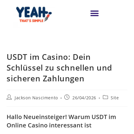
USDT im Casino: Dein
Schlüssel zu schnellen und
sicheren Zahlungen
Jackson Nascimento
26/04/2026
Site
Hallo Neueinsteiger! Warum USDT im
Online Casino interessant ist