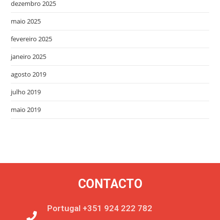
dezembro 2025
maio 2025
fevereiro 2025
janeiro 2025
agosto 2019
julho 2019
maio 2019
CONTACTO
Portugal +351 924 222 782