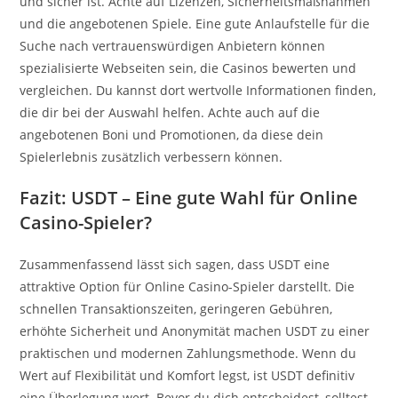
und sicher ist. Achte auf Lizenzen, Sicherheitsmaßnahmen
und die angebotenen Spiele. Eine gute Anlaufstelle für die
Suche nach vertrauenswürdigen Anbietern können
spezialisierte Webseiten sein, die Casinos bewerten und
vergleichen. Du kannst dort wertvolle Informationen finden,
die dir bei der Auswahl helfen. Achte auch auf die
angebotenen Boni und Promotionen, da diese dein
Spielerlebnis zusätzlich verbessern können.
Fazit: USDT – Eine gute Wahl für Online
Casino-Spieler?
Zusammenfassend lässt sich sagen, dass USDT eine
attraktive Option für Online Casino-Spieler darstellt. Die
schnellen Transaktionszeiten, geringeren Gebühren,
erhöhte Sicherheit und Anonymität machen USDT zu einer
praktischen und modernen Zahlungsmethode. Wenn du
Wert auf Flexibilität und Komfort legst, ist USDT definitiv
eine Überlegung wert. Bevor du dich entscheidest, solltest