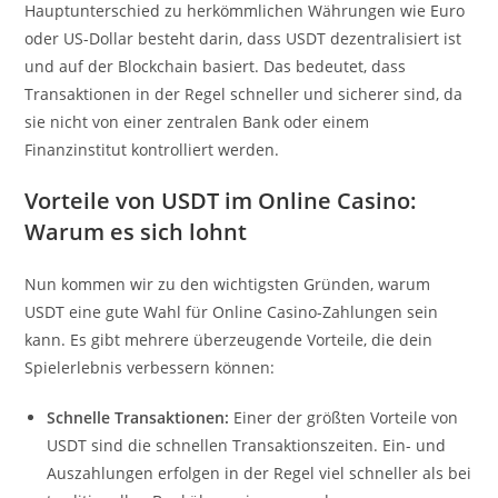
Hauptunterschied zu herkömmlichen Währungen wie Euro
oder US-Dollar besteht darin, dass USDT dezentralisiert ist
und auf der Blockchain basiert. Das bedeutet, dass
Transaktionen in der Regel schneller und sicherer sind, da
sie nicht von einer zentralen Bank oder einem
Finanzinstitut kontrolliert werden.
Vorteile von USDT im Online Casino:
Warum es sich lohnt
Nun kommen wir zu den wichtigsten Gründen, warum
USDT eine gute Wahl für Online Casino-Zahlungen sein
kann. Es gibt mehrere überzeugende Vorteile, die dein
Spielerlebnis verbessern können:
Schnelle Transaktionen:
Einer der größten Vorteile von
USDT sind die schnellen Transaktionszeiten. Ein- und
Auszahlungen erfolgen in der Regel viel schneller als bei