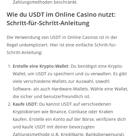
Zahlungsmethoden beschränkt.
Wie du USDT im Online Casino nutzt:
Schritt-für-Schritt-Anleitung
Die Verwendung von USDT in Online Casinos ist in der
Regel unkompliziert. Hier ist eine einfache Schritt-für-
Schritt-Anleitung:
Erstelle eine Krypto-Wallet:
Du benötigst eine Krypto-
Wallet, um USDT zu speichern und zu verwalten. Es gibt
viele verschiedene Wallets zur Auswahl, sowohl
Software- als auch Hardware-Wallets. Wähle eine Wallet,
die sicher und benutzerfreundlich ist.
Kaufe USDT:
Du kannst USDT auf verschiedenen
Kryptobörsen wie Binance, Coinbase oder Kraken
kaufen. Erstelle ein Konto auf der Börse, verifiziere dich
und kaufe USDT mit deiner bevorzugten
Zahlungsmethode (z.B. Kreditkarte, Banküberweisung).