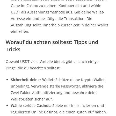
Gehe im Casino zu deinem Kontobereich und wähle
USDT als Auszahlungsmethode aus. Gib deine Wallet-
Adresse ein und bestätige die Transaktion. Die
Auszahlung sollte innerhalb kurzer Zeit in deiner Wallet
eintreffen.
Worauf du achten solltest: Tipps und
Tricks
Obwohl USDT viele Vorteile bietet, gibt es auch einige
Dinge, die du beachten solltest:
Sicherheit deiner Wallet:
Schütze deine Krypto-Wallet
unbedingt. Verwende starke Passwörter, aktiviere die
Zwei-Faktor-Authentifizierung und bewahre deine
Wallet-Daten sicher auf.
Wähle seriöse Casinos:
Spiele nur in lizenzierten und
regulierten Online Casinos, die einen guten Ruf haben.