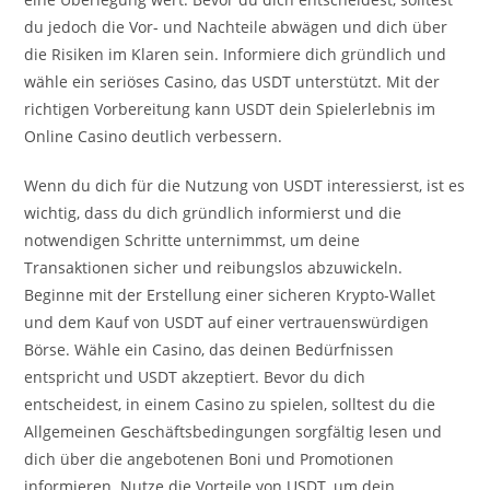
du jedoch die Vor- und Nachteile abwägen und dich über
die Risiken im Klaren sein. Informiere dich gründlich und
wähle ein seriöses Casino, das USDT unterstützt. Mit der
richtigen Vorbereitung kann USDT dein Spielerlebnis im
Online Casino deutlich verbessern.
Wenn du dich für die Nutzung von USDT interessierst, ist es
wichtig, dass du dich gründlich informierst und die
notwendigen Schritte unternimmst, um deine
Transaktionen sicher und reibungslos abzuwickeln.
Beginne mit der Erstellung einer sicheren Krypto-Wallet
und dem Kauf von USDT auf einer vertrauenswürdigen
Börse. Wähle ein Casino, das deinen Bedürfnissen
entspricht und USDT akzeptiert. Bevor du dich
entscheidest, in einem Casino zu spielen, solltest du die
Allgemeinen Geschäftsbedingungen sorgfältig lesen und
dich über die angebotenen Boni und Promotionen
informieren. Nutze die Vorteile von USDT, um dein