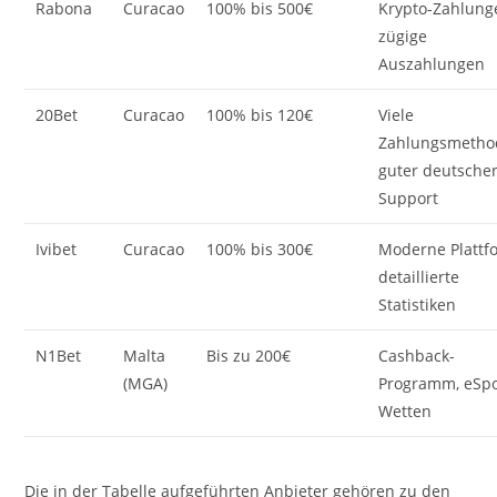
Rabona
Curacao
100% bis 500€
Krypto-Zahlung
zügige
Auszahlungen
20Bet
Curacao
100% bis 120€
Viele
Zahlungsmetho
guter deutsche
Support
Ivibet
Curacao
100% bis 300€
Moderne Plattf
detaillierte
Statistiken
N1Bet
Malta
Bis zu 200€
Cashback-
(MGA)
Programm, eSpo
Wetten
Die in der Tabelle aufgeführten Anbieter gehören zu den