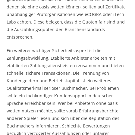
denen sie ohne oasis wetten können, sollten auf Zertifikate
unabhängiger Prüforganisationen wie eCOGRA oder iTech
Labs achten. Diese belegen, dass die Quoten fair sind und
die Auszahlungsquoten den Branchenstandards
entsprechen.
Ein weiterer wichtiger Sicherheitsaspekt ist die
Zahlungsabwicklung. Etablierte Anbieter arbeiten mit
etablierten Zahlungsdienstleistern zusammen und bieten
schnelle, sichere Transaktionen. Die Trennung von
Kundengeldern und Betriebskapital ist ein weiteres
Qualitätsmerkmal seriöser Buchmacher. Bei Problemen
sollte ein fachkundiger Kundensupport in deutscher
Sprache erreichbar sein. Wer bei Anbietern ohne oasis
wetten nutzen möchte, sollte vorab Erfahrungsberichte
anderer Spieler lesen und sich über die Reputation des
Buchmachers informieren. Schlechte Bewertungen
bezüglich verzögerter Auszahlungen oder unfairer