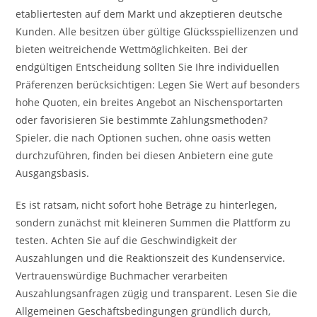
etabliertesten auf dem Markt und akzeptieren deutsche
Kunden. Alle besitzen über gültige Glücksspiellizenzen und
bieten weitreichende Wettmöglichkeiten. Bei der
endgültigen Entscheidung sollten Sie Ihre individuellen
Präferenzen berücksichtigen: Legen Sie Wert auf besonders
hohe Quoten, ein breites Angebot an Nischensportarten
oder favorisieren Sie bestimmte Zahlungsmethoden?
Spieler, die nach Optionen suchen, ohne oasis wetten
durchzuführen, finden bei diesen Anbietern eine gute
Ausgangsbasis.
Es ist ratsam, nicht sofort hohe Beträge zu hinterlegen,
sondern zunächst mit kleineren Summen die Plattform zu
testen. Achten Sie auf die Geschwindigkeit der
Auszahlungen und die Reaktionszeit des Kundenservice.
Vertrauenswürdige Buchmacher verarbeiten
Auszahlungsanfragen zügig und transparent. Lesen Sie die
Allgemeinen Geschäftsbedingungen gründlich durch,