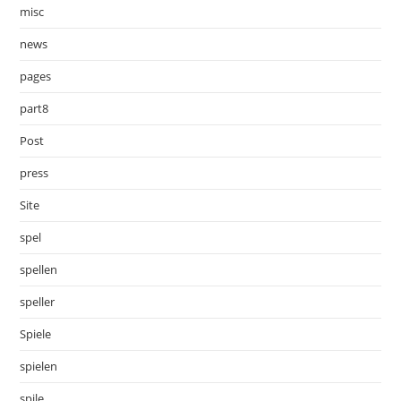
misc
news
pages
part8
Post
press
Site
spel
spellen
speller
Spiele
spielen
spile