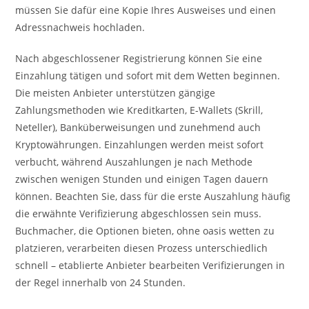
müssen Sie dafür eine Kopie Ihres Ausweises und einen
Adressnachweis hochladen.
Nach abgeschlossener Registrierung können Sie eine
Einzahlung tätigen und sofort mit dem Wetten beginnen.
Die meisten Anbieter unterstützen gängige
Zahlungsmethoden wie Kreditkarten, E-Wallets (Skrill,
Neteller), Banküberweisungen und zunehmend auch
Kryptowährungen. Einzahlungen werden meist sofort
verbucht, während Auszahlungen je nach Methode
zwischen wenigen Stunden und einigen Tagen dauern
können. Beachten Sie, dass für die erste Auszahlung häufig
die erwähnte Verifizierung abgeschlossen sein muss.
Buchmacher, die Optionen bieten, ohne oasis wetten zu
platzieren, verarbeiten diesen Prozess unterschiedlich
schnell – etablierte Anbieter bearbeiten Verifizierungen in
der Regel innerhalb von 24 Stunden.