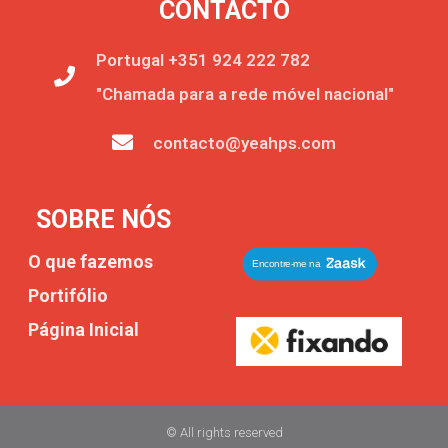
CONTACTO
Portugal +351 924 222 782
"Chamada para a rede móvel nacional"
contacto@yeahps.com
SOBRE NÓS
O que fazemos
Portifólio
Página Inicial
© All rights reserved