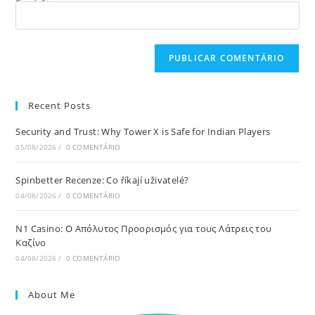
Recent Posts
Security and Trust: Why Tower X is Safe for Indian Players
05/08/2026
/
0 COMENTÁRIO
Spinbetter Recenze: Co říkají uživatelé?
04/08/2026
/
0 COMENTÁRIO
N1 Casino: Ο Απόλυτος Προορισμός για τους Λάτρεις του
Καζίνο
04/08/2026
/
0 COMENTÁRIO
About Me