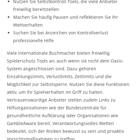
Nutzen Sie Selbstkontroll-Tools, die viele Anbieter
freiwillig bereitstellen
Machen Sie häufig Pausen und reflektieren Sie Ihr
Wettverhalten
Suchen Sie bei Anzeichen von Kontrollverlust
professionelle Hilfe
Viele internationale Buchmacher bieten freiwillig
Spielerschutz-Tools an, auch wenn sie nicht dem Oasis-
System angeschlossen sind. Dazu gehören
Einzahlungslimits, Verlustlimits, Zeitlimits und die
Möglichkeit zur Selbstsperre. Nutzen Sie diese Funktionen
aktiv, um Ihr Spielverhalten im Griff zu halten.
Vertrauenswürdige Anbieter stellen zudem Links zu
Hilfsorganisationen wie der Bundeszentrale für
gesundheitliche Aufklärung oder Organisationen wie
GambleAware bereit. Verantwortungsvolles Wetten
bedeutet, sich der Risiken bewusst zu sein und proaktiv
Vorsichtsmaßnahmen zu treffen.