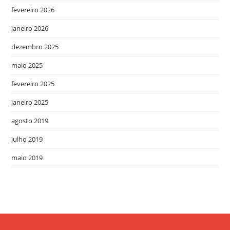
fevereiro 2026
janeiro 2026
dezembro 2025
maio 2025
fevereiro 2025
janeiro 2025
agosto 2019
julho 2019
maio 2019