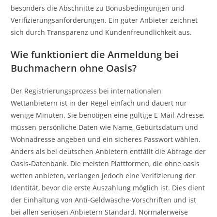
besonders die Abschnitte zu Bonusbedingungen und
Verifizierungsanforderungen. Ein guter Anbieter zeichnet
sich durch Transparenz und Kundenfreundlichkeit aus.
Wie funktioniert die Anmeldung bei
Buchmachern ohne Oasis?
Der Registrierungsprozess bei internationalen
Wettanbietern ist in der Regel einfach und dauert nur
wenige Minuten. Sie benötigen eine gültige E-Mail-Adresse,
müssen persönliche Daten wie Name, Geburtsdatum und
Wohnadresse angeben und ein sicheres Passwort wählen.
Anders als bei deutschen Anbietern entfällt die Abfrage der
Oasis-Datenbank. Die meisten Plattformen, die ohne oasis
wetten anbieten, verlangen jedoch eine Verifizierung der
Identität, bevor die erste Auszahlung möglich ist. Dies dient
der Einhaltung von Anti-Geldwäsche-Vorschriften und ist
bei allen seriösen Anbietern Standard. Normalerweise