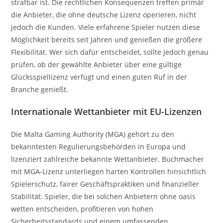
strafbar ist. Die rechtlichen Konsequenzen treffen primär
die Anbieter, die ohne deutsche Lizenz operieren, nicht
jedoch die Kunden. Viele erfahrene Spieler nutzen diese
Möglichkeit bereits seit Jahren und genießen die größere
Flexibilität. Wer sich dafür entscheidet, sollte jedoch genau
prüfen, ob der gewählte Anbieter über eine gültige
Glücksspiellizenz verfügt und einen guten Ruf in der
Branche genießt.
Internationale Wettanbieter mit EU-Lizenzen
Die Malta Gaming Authority (MGA) gehört zu den
bekanntesten Regulierungsbehörden in Europa und
lizenziert zahlreiche bekannte Wettanbieter. Buchmacher
mit MGA-Lizenz unterliegen harten Kontrollen hinsichtlich
Spielerschutz, fairer Geschäftspraktiken und finanzieller
Stabilität. Spieler, die bei solchen Anbietern ohne oasis
wetten entscheiden, profitieren von hohen
Sicherheitsstandards und einem umfassenden